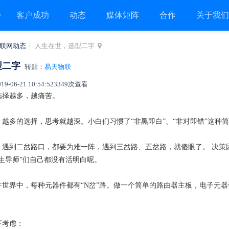
客户成功
动态
媒体矩阵
合作
关于我
联网动态
人生在世，选型二字
型二字
转贴：
易天物联
06-21 10:54:52
3349次查看
选择越多，越痛苦。
越多的选择，思考就越深。小白们习惯了“非黑即白”、“非对即错”这种
遇到二岔路口，都要为难一阵，遇到三岔路、五岔路，就傻眼了。 决策因
生导师”们自己都没有活明白呢。
世界中，每种元器件都有“N岔”路。做一个简单的路由器主板，电子元器件
。
下考虑：