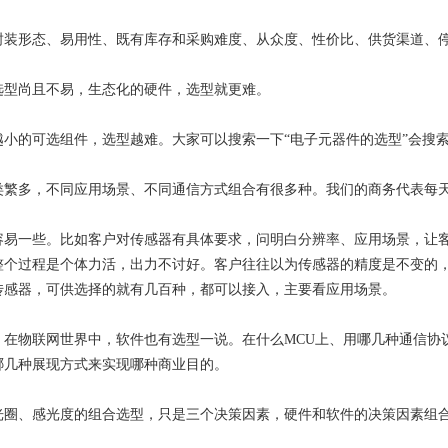
封装形态、易用性、既有库存和采购难度、从众度、性价比、供货渠道、
选型尚且不易，生态化的硬件，选型就更难。
越小的可选组件，选型越难。大家可以搜索一下“电子元器件的选型”会搜
类繁多，不同应用场景、不同通信方式组合有很多种。我们的商务代表每
容易一些。比如客户对传感器有具体要求，问明白分辨率、应用场景，让
整个过程是个体力活，出力不讨好。客户往往以为传感器的精度是不变的
传感器，可供选择的就有几百种，都可以接入，主要看应用场景。
。在物联网世界中，软件也有选型一说。在什么MCU上、用哪几种通信协
哪几种展现方式来实现哪种商业目的。
光圈、感光度的组合选型，只是三个决策因素，硬件和软件的决策因素组