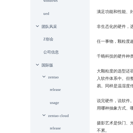
windows
满足功能和性能、
ued
团队风采
非生态化的硬件，
Z创会
任一事物，颗粒度
公司信息
千旸科技的硬件种
国际版
大颗粒度的选型还
zentao
入软件体系中。但
易。同样是温湿度
release
说完硬件，说软件
usage
用哪种抽象方式、
zentao cloud
摄影艺术是快门、
release
不累。