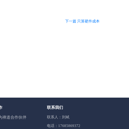
下一篇 只算硬件成本
作
联系我们
联系人：刘斌
为禅道合作伙伴
电话：17685869372