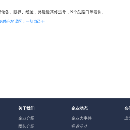
识储备、眼界、经验，路漫漫其修远兮，N个岔路口等着你。
型智能化的误区：一切自己干
关于我们
企业动态
合
企业介绍
企业大事件
成
团队介绍
禅道活动