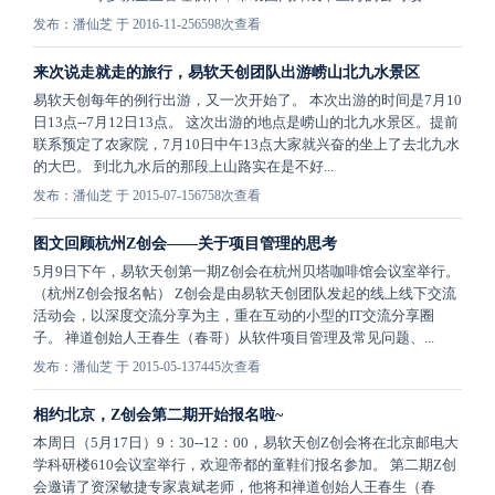
发布：潘仙芝 于 2016-11-25
6598次查看
来次说走就走的旅行，易软天创团队出游崂山北九水景区
易软天创每年的例行出游，又一次开始了。 本次出游的时间是7月10
日13点--7月12日13点。 这次出游的地点是崂山的北九水景区。提前
联系预定了农家院，7月10日中午13点大家就兴奋的坐上了去北九水
的大巴。 到北九水后的那段上山路实在是不好...
发布：潘仙芝 于 2015-07-15
6758次查看
图文回顾杭州Z创会——关于项目管理的思考
5月9日下午，易软天创第一期Z创会在杭州贝塔咖啡馆会议室举行。
（杭州Z创会报名帖） Z创会是由易软天创团队发起的线上线下交流
活动会，以深度交流分享为主，重在互动的小型的IT交流分享圈
子。 禅道创始人王春生（春哥）从软件项目管理及常见问题、...
发布：潘仙芝 于 2015-05-13
7445次查看
相约北京，Z创会第二期开始报名啦~
本周日（5月17日）9：30--12：00，易软天创Z创会将在北京邮电大
学科研楼610会议室举行，欢迎帝都的童鞋们报名参加。 第二期Z创
会邀请了资深敏捷专家袁斌老师，他将和禅道创始人王春生（春