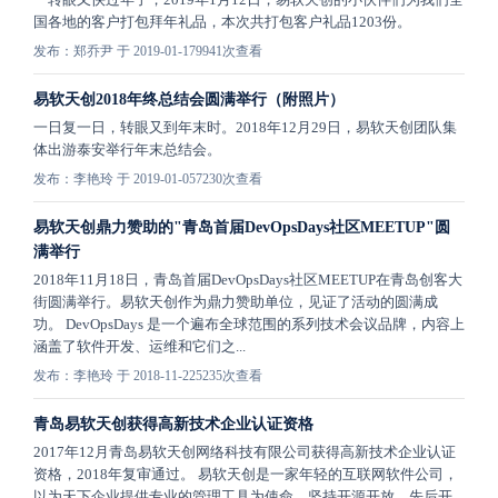
国各地的客户打包拜年礼品，本次共打包客户礼品1203份。
发布：郑乔尹 于 2019-01-17
9941次查看
易软天创2018年终总结会圆满举行（附照片）
一日复一日，转眼又到年末时。2018年12月29日，易软天创团队集
体出游泰安举行年末总结会。
发布：李艳玲 于 2019-01-05
7230次查看
易软天创鼎力赞助的"青岛首届DevOpsDays社区MEETUP"圆
满举行
2018年11月18日，青岛首届DevOpsDays社区MEETUP在青岛创客大
街圆满举行。易软天创作为鼎力赞助单位，见证了活动的圆满成
功。 DevOpsDays 是一个遍布全球范围的系列技术会议品牌，内容上
涵盖了软件开发、运维和它们之...
发布：李艳玲 于 2018-11-22
5235次查看
青岛易软天创获得高新技术企业认证资格
2017年12月青岛易软天创网络科技有限公司获得高新技术企业认证
资格，2018年复审通过。 易软天创是一家年轻的互联网软件公司，
以为天下企业提供专业的管理工具为使命，坚持开源开放，先后开