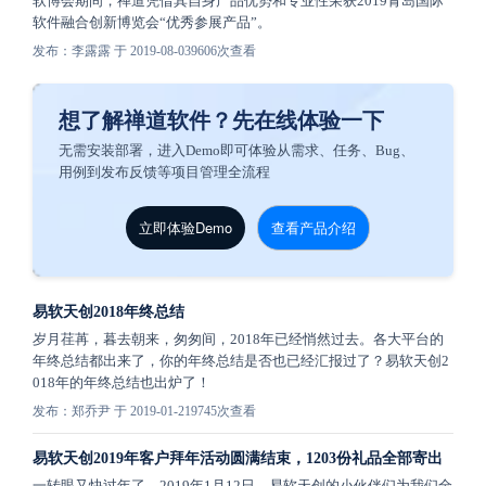
软博会期间，禅道凭借其自身产品优势和专业性荣获2019青岛国际
软件融合创新博览会“优秀参展产品”。
发布：李露露 于 2019-08-03
9606次查看
想了解禅道软件？先在线体验一下
无需安装部署，进入Demo即可体验从需求、任务、Bug、
用例到发布反馈等项目管理全流程
立即体验Demo
查看产品介绍
易软天创2018年终总结
岁月荏苒，暮去朝来，匆匆间，2018年已经悄然过去。各大平台的
年终总结都出来了，你的年终总结是否也已经汇报过了？易软天创2
018年的年终总结也出炉了！
发布：郑乔尹 于 2019-01-21
9745次查看
易软天创2019年客户拜年活动圆满结束，1203份礼品全部寄出
一转眼又快过年了，2019年1月12日，易软天创的小伙伴们为我们全