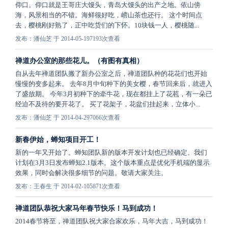
仰口。仰口就是王哥庄大馒头，青岛大馒头的出产之地。依山傍
海，风景相当的不错。海鲜很好吃，崂山茶也还行。 这个时间点
去，樱桃刚好熟了，正中吃货们的下怀。10块钱一人，樱桃随...
发布：潘仙芝 于 2014-05-19
7193次查看
禅道办公室的那些花儿。（有图有真相）
自从去年禅道团队搬了新办公室之后，禅道团队种的花花们也开始
慢慢的变多起来。 去年8月中旬种下的美女樱，春节回来后，就进入
了盛放期。 今年3月初种下的牵牛花，现在都挂上了花苞，有一朵已
经迫不及待的要开花了。 买了花架子，花盆们挂起来，立体小...
发布：潘仙芝 于 2014-04-29
7066次查看
新春伊始，蝉知项目开工！
新的一年又开始了。蝉知团队新的版本开发计划也已经确定。我们
计划在3月3日发布蝉知2.1版本。这个版本重点是优化手机端的显示
效果，同时会解决很多细节的问题。敬请大家关注。
发布：王春生 于 2014-02-10
5871次查看
禅道团队恭祝大家马年春节快乐！马到成功！
2014春节将至，禅道团队祝大家合家欢乐，马年大吉，马到成功！