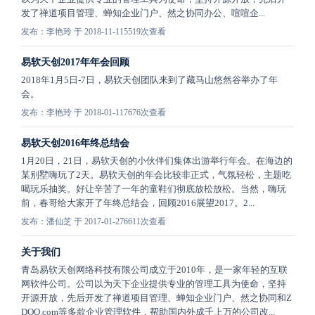
发了禅道项目管理、蝉知企业门户、然之协同办公、喧喧企...
发布：李艳玲 于 2018-11-11
5519次查看
易软天创2017年年会回顾
2018年1月5日-7日，易软天创团队来到了藏马山悠然谷举办了年
会。
发布：李艳玲 于 2018-01-11
7676次查看
易软天创2016年终总结会
1月20日，21日，易软天创的小伙伴们集体出游举行年会。在海边的
某别墅嗨玩了2天。易软天创的年会比较非正式，气氛轻松，主题吃
喝玩乐抽奖。好让辛苦了一年的童鞋们彻底放松放松。当然，嗨玩
前，春哥给大家开了年终总结会，回顾2016展望2017。2...
发布：潘仙芝 于 2017-01-27
6611次查看
关于我们
青岛易软天创网络科技有限公司成立于2010年，是一家年轻的互联
网软件公司。公司以为天下企业提供专业的管理工具为使命，坚持
开源开放，先后开发了禅道项目管理、蝉知企业门户、然之协同和Z
DOO.com等多款企业管理软件，帮助国内外成千上万的公司改...