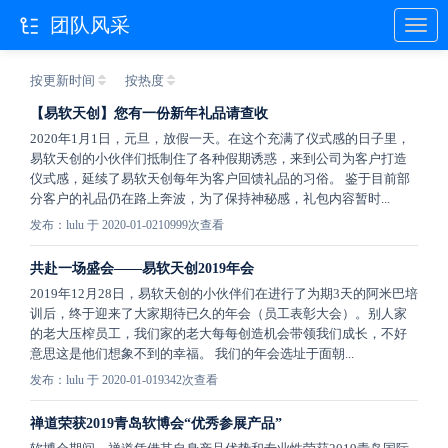
团队风采
按更新时间
按热度
【易软天创】您有一份新年礼品请查收
2020年1月1日，元旦，放假一天。在这个充满了仪式感的日子里，
易软天创的小伙伴们抵制住了各种假期诱惑，来到公司为客户打造
仪式感，延续了易软天创每年为客户回馈礼品的习俗。 鉴于目前部
分客户的礼品仍在路上奔波，为了保持神秘感，礼包内容暂时...
发布：lulu 于 2020-01-02
10999次查看
共赴一场盛会——易软天创2019年会
2019年12月28日，易软天创的小伙伴们在进行了为期3天的阿米巴培
训后，终于迎来了大家期待已久的年会（员工表彰大会）。别人家
的老大压榨员工，我们家的老大每每创造机会带领我们成长，不好
意思这是他们想象不到的幸福。 我们的年会选址于面朝...
发布：lulu 于 2020-01-01
9342次查看
禅道荣获2019青岛软博会“优秀参展产品”