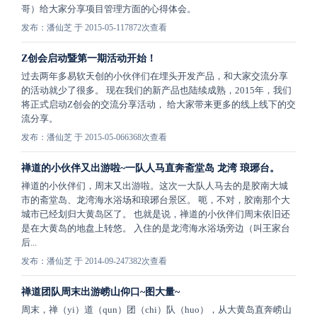
哥）给大家分享项目管理方面的心得体会。
发布：潘仙芝 于 2015-05-11
7872次查看
Z创会启动暨第一期活动开始！
过去两年多易软天创的小伙伴们在埋头开发产品，和大家交流分享
的活动就少了很多。 现在我们的新产品也陆续成熟，2015年，我们
将正式启动Z创会的交流分享活动， 给大家带来更多的线上线下的交
流分享。
发布：潘仙芝 于 2015-05-06
6368次查看
禅道的小伙伴又出游啦~一队人马直奔斋堂岛 龙湾 琅琊台。
禅道的小伙伴们，周末又出游啦。这次一大队人马去的是胶南大城
市的斋堂岛、龙湾海水浴场和琅琊台景区。 呃，不对，胶南那个大
城市已经划归大黄岛区了。 也就是说，禅道的小伙伴们周末依旧还
是在大黄岛的地盘上转悠。 入住的是龙湾海水浴场旁边（叫王家台
后...
发布：潘仙芝 于 2014-09-24
7382次查看
禅道团队周末出游崂山仰口~图大量~
周末，禅（yi）道（qun）团（chi）队（huo），从大黄岛直奔崂山