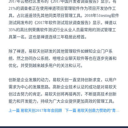
2017年云栖社区发布的《2017中国开发者调查报告》显示，有
21%的调查者正在使用禅道项目管理软件作为项目开发协作工
具，占比遥遥领先其他同类项目管理工具。2018年51testing软件
测试网发布的《2017年软件测试现状调查报告》显示，禅道以
35%的高比例荣膺软件测试行业从业人员最常用的测试管理工
具第一名。这也是禅道连续三年稳居此榜首。
除了禅道，易软天创研发的其他管理软件如蝉知企业门户系
统、然之协同办公系统、喧喧企业聊天软件等也在逐步完善和
优化，并受到越来越多用户的关注和认可。
创新是企业发展的动力，易软天创一直坚持创新求变，以用户
需求为中心的发展思路。高新企业技术认证的成功是对易软天
创过去努力的肯定。易软天创将再接再厉，不断提高技术创新
能力和开发能力，持续为广大企业提供更加高效的管理工具。
上一篇 易软天创2017年年会回顾
下一篇 易软天创鼎力赞助的"青岛首届DevOpsDays社区MEETUP"圆满举行