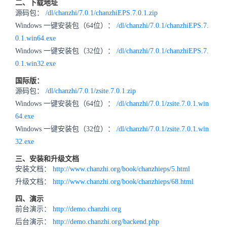
二、下载地址
源码包：
/dl/chanzhi/7.0.1/chanzhiEPS.7.0.1.zip
Windows 一键安装包（64位）：
/dl/chanzhi/7.0.1/chanzhiEPS.7.
0.1.win64.exe
Windows 一键安装包（32位）：
/dl/chanzhi/7.0.1/chanzhiEPS.7.
0.1.win32.exe
国际版：
源码包：
/dl/chanzhi/7.0.1/zsite.7.0.1.zip
Windows 一键安装包（64位）：
/dl/chanzhi/7.0.1/zsite.7.0.1.win
64.exe
Windows 一键安装包（32位）：
/dl/chanzhi/7.0.1/zsite.7.0.1.win
32.exe
三、安装和升级文档
安装文档：
http://www.chanzhi.org/book/chanzhieps/5.html
升级文档：
http://www.chanzhi.org/book/chanzhieps/68.html
四、演示
前台演示：
http://demo.chanzhi.org
后台演示：
http://demo.chanzhi.org/backend.php