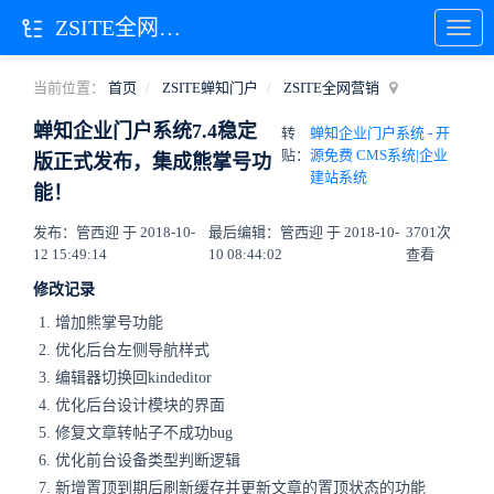
ZSITE全网营销
当前位置：
首页
ZSITE蝉知门户
ZSITE全网营销
蝉知企业门户系统7.4稳定
转
蝉知企业门户系统 - 开
贴：
源免费 CMS系统|企业
版正式发布，集成熊掌号功
建站系统
能！
发布：管西迎 于 2018-10-
最后编辑：管西迎 于 2018-10-
3701次
12 15:49:14
10 08:44:02
查看
修改记录
增加熊掌号功能
优化后台左侧导航样式
编辑器切换回kindeditor
优化后台设计模块的界面
修复文章转帖子不成功bug
优化前台设备类型判断逻辑
新增置顶到期后刷新缓存并更新文章的置顶状态的功能