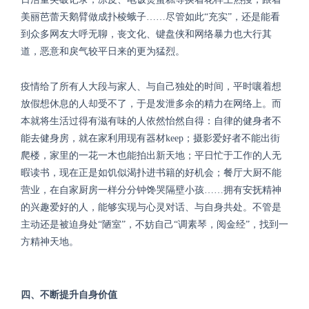
美丽芭蕾天鹅臂做成扑棱蛾子
……尽管如此“充实”，还是能看
到众多网友大呼无聊，丧文化、键盘侠和网络暴力也大行其
道，恶意和戾气较平日来的更为猛烈。
疫情给了所有人大段与家人、与自己独处的时间，平时嚷着想
放假想休息的人却受不了，于是发泄多余的精力在网络上。而
本就将生活过得有滋有味的人依然怡然自得：自律的健身者不
能去健身房，就在家利用现有器材
keep
；摄影爱好者不能出街
爬楼，家里的一花一木也能拍出新天地；平日忙于工作的人无
暇读书，现在正是如饥似渴扑进书籍的好机会；餐厅大厨不能
营业，在自家厨房一样分分钟馋哭隔壁小孩……拥有安抚精神
的兴趣爱好的人，能够实现与心灵对话、与自身共处。不管是
主动还是被迫身处“陋室”，不妨自己“调素琴，阅金经”，找到一
方精神天地。
四、不断提升自身价值