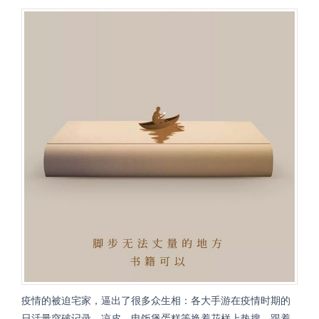
疫情的被迫宅家，逼出了很多众生相：各大手游在疫情时期的
日活量突破记录，凉皮、电饭煲蛋糕等换着花样上热搜，跟着