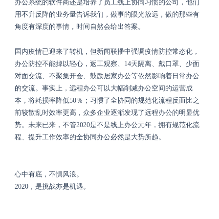
办公系统的软件商还是培养了员工线上协同习惯的公司，他们
用不升反降的业务量告诉我们，做事的眼光放远，做的那些有
角度有深度的事情，时间自然会给出答案。
国内疫情已迎来了转机，但新闻联播中强调疫情防控常态化，
办公防控不能掉以轻心，返工观察、
14
天隔离、戴口罩、少面
对面交流、不聚集开会、鼓励居家办公等依然影响着日常办公
的交流。事实上，远程办公可以大幅削减办公空间的运营成
本，将耗损率降低
50
％；习惯了全协同的规范化流程反而比之
前较散乱时效率更高，众多企业逐渐发现了远程办公的明显优
势。未来已来，不管
2020
是不是线上办公元年，拥有规范化流
程、提升工作效率的全协同办公必然是大势所趋。
心中有底，不惧风浪。
2020
，是挑战亦是机遇。