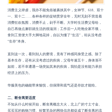
消费主义肆虐，我亦不能免俗被裹挟其中，女神节、
618
、双十
一、双十二……各种各样的促销贯穿全年，无时无刻不营造着
消费狂欢氛围，消费不止，剁手不断。大学时生活费父母给，
自己再做点兼职就生活的很滋润；工作后一人吃饱全家不饿，
拿到工资便大手大脚地花掉，自以为懂了“生活”，却从没考虑
“生存”本身。
直到这一次，看到别人的窘境，竟有了种感同身受之感。除了
基本生存，还有从没考虑过的疾病，父母年逾五十，身体渐不
如前，若不幸遭遇一场突如其来的疾病，我怕是没有能力承担
经济上的压力。
华服美包的确能带来愉悦，但保障和底气还是存款才能给。
二、断舍离要适度
不知从什么时候开始，断舍离概念大火，北上广的寸土寸金、
买买买的购物习惯、纷繁芜杂的网络信息都促成了断舍离的流