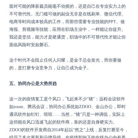
面对可能的降薪裁员能毫不动摇的，还是自己在专业实力上的
不可替代性。无门槛可做的副业无非是在线刷单、微信代理、
电商等时间成本较高的工作，而那些需要专业技能的
PPT
、做
海报、剪视频等技能，应用在职场主业中，一样能让你提升。
我还是坚信，能力才是硬通货，职场中的不可替代性才能让你
面临风险时安如磐石。
这个时代不会阻止任何人闪耀，是金子总会发光，而你要做
的，是打磨专业竞争力，让自己成为金子。
五、协同办公是大势所趋
这一次的疫情复工是个风口，飞起来不少
“猪”：远程会议软件
如
zoom
、腾讯会议，协同办公系统如
ZDOO
、金山办公，即时
通讯软件如钉钉、喧喧……当然，“猪”只是一种调侃，实际上
这些能在风口迅速飞起的软件商，靠的还是自身硬实力。
ZDOO
的软件开发商自
2014
年起以“然之”上线，反复打磨至今，
经历了多次更新和品牌升级，在疫情影响下的在线办公中有着