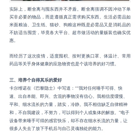
实际上，断舍离与囤东西并不矛盾。断舍离强调不因冲动下单
买非必要的物品，而是遵循真正需求购买东西。生活必需品如
米面粮油、卫生纸、猫砂、狗粮这种既是必需品又是消耗品的
不妨适当囤货，毕竟各大平台、超市做活动的量贩装也确实优
惠。
而经历了这次疫情，适度囤积、按时更换口罩、体温计、常用
药品等关乎身体健康的应急物资也是个该培养的好习惯。
三、培养个自得其乐的爱好
卡尔维诺在《巴黎隐士》中写道：
“
“
我对任何唾手可得、快
速、出自本能、即兴、含混的事物没有信心。我相信度缓慢、
平和、细水流长的力量，踏实，冷静。我不相信缺乏自律精神
”电子
和，不自我建设，不努力，可以得到个人或集体的解放。
设备带来唾手可得的感官快乐，却不存在细水长流的力量，让
很多人失去了放下手机后与自己灵魂独处的能力。