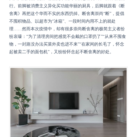
行。前脚被消费主义异化买功能华丽的厨具，后脚就跟着《断
舍离》再把这个华而不实的东西扔掉。断舍离崇尚
“断”，提倡
不囤积物品、以超市为“冰箱”、一段时间内用不上的就处
理……然而本次疫情中，却有很多崇尚断舍离的极简主义者纷
纷哀嚎：“为了清理房间把感觉不会戴的口罩扔了”“从来不囤食
物，一封路没办法买菜外卖也进不来”“在家闲的长毛了，怀念
起被卖二手的面包机”，又纷纷怀念起不断舍离的好处。