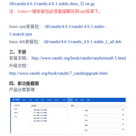
/dl/ranzhi/4.6.1/ranzhi.4.6.1.stable.zbox_32.tar.gz
注：Linux一键安装包必须直接解压到/opt目录下。
linux rpm安装包：
/dl/ranzhi/4.6.1/ranzhi-4.6.1.stable-
1.noarch.rpm
linux deb安装包：
/dl/ranzhi/4.6.1/ranzhi_4.6.1.stable_1_all.deb
三、手册
安装文档：
http://www.ranzhi.org/book/ranzhi/ranzhiinstall-5.html
升级文档：
http://www.ranzhi.org/book/ranzhi/7_ranzhiupgrade.html
四、新功能截图
产品分类管理