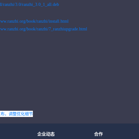
dl/ranzhi/3.0/ranzhi_3.0_1_all.deb
www.ranzhi.org/book/ranzhi/install.html
www.ranzhi.org/book/ranzhi/7_ranzhiupgrade.html
本发布，调整优化细节
企业动态
合作