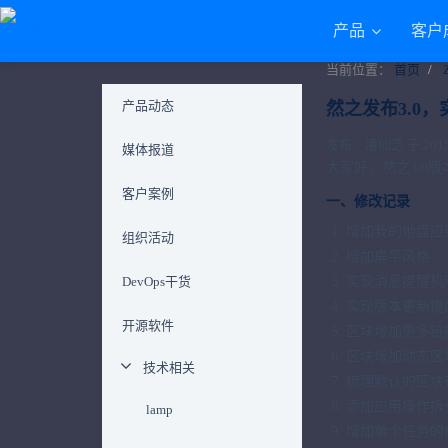
产品
客户
当前位置：
首页
产品动态
然之发布3.0
发布：潘仙芝 于 2015-1
媒体报道
大家好，然之3.
客户案例
一、修改记录
增加我的地盘应
组织活动
增加扁平风格
DevOps干货
实现消息提醒机
实现版本更新提
开源软件
区块增加更多链
区块增加动态区
技术相关
梳理默认的区块
添加应用操作拆
lamp
增加单个任务的