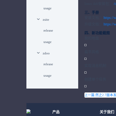
linux deb安装包：
/
usage
三、手册
安装文档：
https://
zsite
升级文档：
https://
release
四、新功能截图
我的地盘
usage
扁平风格
zdoo
release
实现消息机制
usage
创建单个任务
上一篇 然之2.7版
产品
关于我们