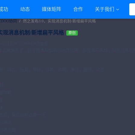
成功
动态
媒体矩阵
合作
关于我们
ZDOO协同
然之发布3.0，实现消息机制/新增扁平风格
，实现消息机制/新增扁平风格
原创
2-11 10:57:00
4419次查看
0版本正式发布了。这个版本增加我的地盘应用，增加扁平风格，实现消息
用：待办，任务，项目，订单，合同，审批，组织，动态
制
醒功能
接
块
布局，保证能够占满一行
分简化
创建页面