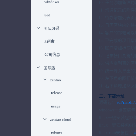
windows
任务添加备注功
沟通记录的附件
ued
待办增加列表页
日历区块内的待
团队风采
客户的邮箱可以
已完成的项目增
Z创会
账户增加标签功
公司信息
记录帐目浏览的
供应商列表的区
国际版
统一导入导出的
左下角的图标鼠
zentao
右下角增加然之
release
二、下载地址
源码包：
/dl/ranzhi/
usage
windows一键安装
linux一键安装包3
zentao cloud
linux一键安装包6
release
linux rpm安装包：
/