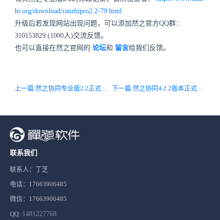
hi.org/download/ranzhipro2.2-79.html
升级后若发现网站出现问题，可以添加然之官方QQ群：
310153829
(1000人)交流反馈。
也可以直接在然之官网的
论坛
和
留言
给我们反馈。
上一篇 然之协同专业版2.2正式发布，新增多级审批、客户导入等功能，优化细节
下一篇 然之协同4.2.2版本正式发布，集成喧喧1.1.1
联系我们
联系人：丁芝
电话：17663906485
微信：17663906485
QQ:
1481227768