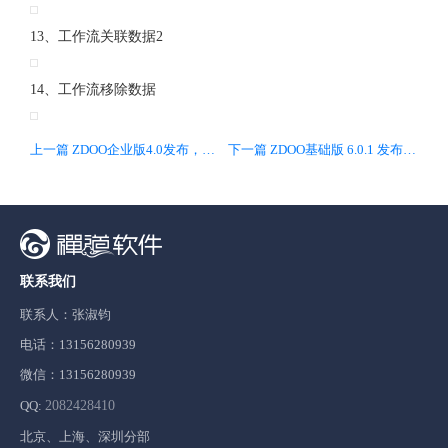
13、工作流关联数据2
14、工作流移除数据
上一篇 ZDOO企业版4.0发布，兼容基础版6.0，提供全新的界面、交互体验和更加完善的工作流引擎
下一篇 ZDOO基础版 6.0.1 发布，完善客户管理模块，优化诸多功能和UI细节
联系我们
联系人：张淑钧
电话：13156280939
微信：13156280939
QQ:
2082428410
北京、上海、深圳分部