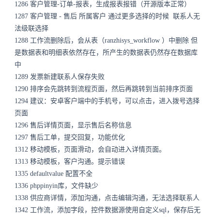
1286
客户管理-订单-报表，生成报表报错（开源版本正常）
1287
客户管理 - 售后 所属客户 通过更多选择的时候 联系人无
法级联选择
1288
工作流删除后，会从表（ranzhisys_workflow ）中删除 但
是数据表和明细表依然存在，所产生的数据表仍然存在数据库
中
1289
发票新建联系人保存失败
1290
排序会先跳转到流程页面，然后再跳转到当前排序页面
1294
建议：安卓客户端中的手机号，可以点击，进入拨号选择
页面
1296
售后详情页面，显示售后名称信息
1297
售后工单，提交回复，功能优化
1312
移动模板，页面滑动，会自动进入详情页面。
1313
移动模板，客户沟通。提示错误
1335
defaultvalue 配置不全
1336
phppinyin库，文件缺少
1338
供应商详情，添加沟通，点击编辑沟通，无法选择联系人
1342
工作流，添加字段，控件数据源使用自定义sql，保存后无