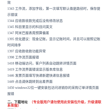
效
1343
工作流，添加字段，第一次填写默认值是路径时，保存提
示错误
1344
应收款收款完成后没有修改状态
1345
科目里显示的科目问英文
1347
阿米巴报表周预算偏差
1395
优化建议：现金记账，显示记账时间，并且可以按照记账
时间排序
1397
应收款收款功能异常
1398
工作流页面报错
1418
移动端访问，客户列表自动跳转详情页面
1419
工作流界面错误显示版本库信息
1446
发票页面填写快递新建快递信息报错
1449
点击调休跳转到出差界面
1450
windows32位一键安装包访问进销存的采购订单详情页面
报错
二、下载地址
（专业版用户请勿使用此安装包升级，升级请联
系客服）