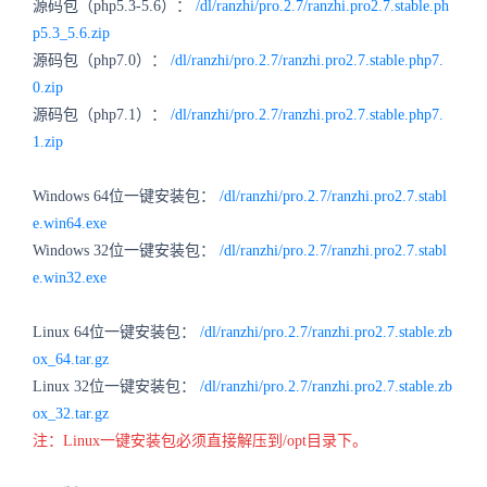
源码包（php5.3-5.6）：
/dl/ranzhi/pro.2.7/ranzhi.pro2.7.stable.ph
p5.3_5.6.zip
源码包（php7.0）：
/dl/ranzhi/pro.2.7/ranzhi.pro2.7.stable.php7.
0.zip
源码包（php7.1）：
/dl/ranzhi/pro.2.7/ranzhi.pro2.7.stable.php7.
1.zip
Windows 64位一键安装包：
/dl/ranzhi/pro.2.7/ranzhi.pro2.7.stabl
e.win64.exe
Windows 32位一键安装包：
/dl/ranzhi/pro.2.7/ranzhi.pro2.7.stabl
e.win32.exe
Linux 64位一键安装包：
/dl/ranzhi/pro.2.7/ranzhi.pro2.7.stable.zb
ox_64.tar.gz
Linux 32位一键安装包：
/dl/ranzhi/pro.2.7/ranzhi.pro2.7.stable.zb
ox_32.tar.gz
注：Linux一键安装包必须直接解压到/opt目录下。