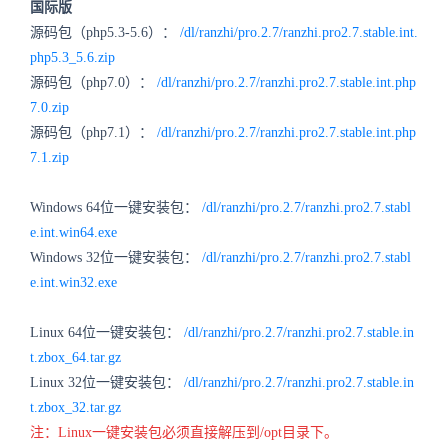
国际版
源码包（php5.3-5.6）：
/dl/ranzhi/pro.2.7/ranzhi.pro2.7.stable.int.
php5.3_5.6.zip
源码包（php7.0）：
/dl/ranzhi/pro.2.7/ranzhi.pro2.7.stable.int.php
7.0.zip
源码包（php7.1）：
/dl/ranzhi/pro.2.7/ranzhi.pro2.7.stable.int.php
7.1.zip
Windows 64位一键安装包：
/dl/ranzhi/pro.2.7/ranzhi.pro2.7.stabl
e.int.win64.exe
Windows 32位一键安装包：
/dl/ranzhi/pro.2.7/ranzhi.pro2.7.stabl
e.int.win32.exe
Linux 64位一键安装包：
/dl/ranzhi/pro.2.7/ranzhi.pro2.7.stable.in
t.zbox_64.tar.gz
Linux 32位一键安装包：
/dl/ranzhi/pro.2.7/ranzhi.pro2.7.stable.in
t.zbox_32.tar.gz
注：Linux一键安装包必须直接解压到/opt目录下。