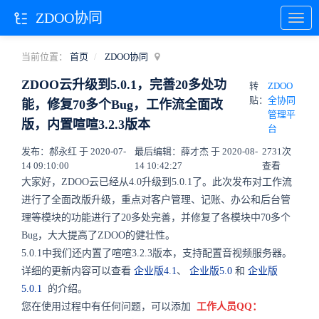
ZDOO协同
当前位置：
首页
ZDOO协同
ZDOO云升级到5.0.1，完善20多处功
转
ZDOO
贴：
全协同
能，修复70多个Bug，工作流全面改
管理平
版，内置喧喧3.2.3版本
台
发布：郝永红 于 2020-07-
最后编辑：薛才杰 于 2020-08-
2731次
14 09:10:00
14 10:42:27
查看
大家好，ZDOO云已经从4.0升级到5.0.1了。此次发布对工作流
进行了全面改版升级，重点对客户管理、记账、办公和后台管
理等模块的功能进行了20多处完善，并修复了各模块中70多个
Bug，大大提高了ZDOO的健壮性。
5.0.1中我们还内置了喧喧3.2.3版本，支持配置音视频服务器。
详细的更新内容可以查看
企业版4.1
、
企业版5.0
和
企业版
5.0.1
的介绍。
您在使用过程中有任何问题，可以添加
工作人员QQ：