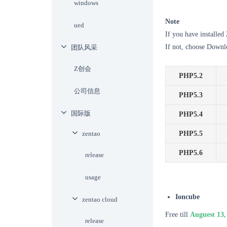
windows
Note
ued
If you have installed
If not, choose Downl
团队风采
Z创会
PHP5.2
公司信息
PHP5.3
国际版
PHP5.4
zentao
PHP5.5
PHP5.6
release
usage
Ioncube
zentao cloud
Free till
Auguest 13,
release