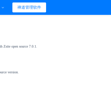
们
禅道管理软件
ith Zsite open source 7.0.1.
ource version.