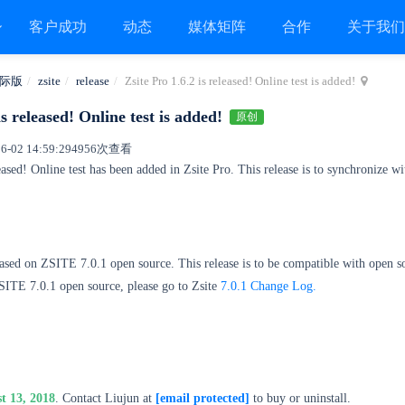
客户成功
动态
媒体矩阵
合作
关于我
际版
zsite
release
Zsite Pro 1.6.2 is released! Online test is added!
is released! Online test is added!
原创
02 14:59:29
4956次查看
eased! Online test has been added in Zsite Pro. This release is to synchronize w
based on ZSITE 7.0.1 open source.
This release is to be compatible with open s
SITE 7.0.1 open source, please go to
Zsite
7.0.1 Change Log
.
t 13, 2018
. Contact Liujun at
[email protected]
to buy or uninstall.