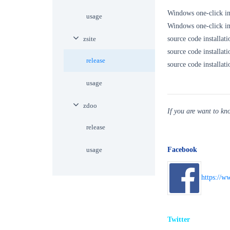
Windows one-click 
usage
Windows one-click 
zsite
source code installa
source code installa
release
source code installa
usage
zdoo
If you are want to k
release
usage
Facebook
https://w
Twitter