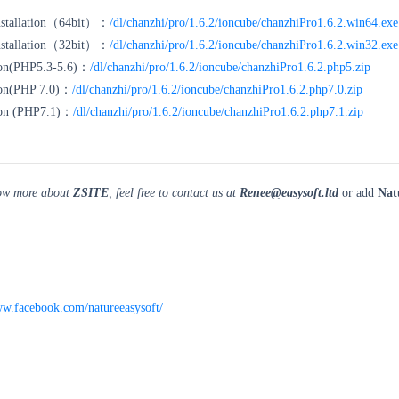
installation（64bit）：
/dl/chanzhi/pro/1.6.2/ioncube/chanzhiPro1.6.2.win64.exe
installation（32bit）：
/dl/chanzhi/pro/1.6.2/ioncube/chanzhiPro1.6.2.win32.exe
tion(PHP5.3-5.6)：
/dl/chanzhi/pro/1.6.2/ioncube/chanzhiPro1.6.2.php5.zip
tion(PHP 7.0)：
/dl/chanzhi/pro/1.6.2/ioncube/chanzhiPro1.6.2.php7.0.zip
tion (PHP7.1)：
/dl/chanzhi/pro/1.6.2/ioncube/chanzhiPro1.6.2.php7.1.zip
now more about
ZSITE
, feel free to contact us at
Renee@easysoft.ltd
or add
Nat
ww.facebook.com/natureeasysoft/