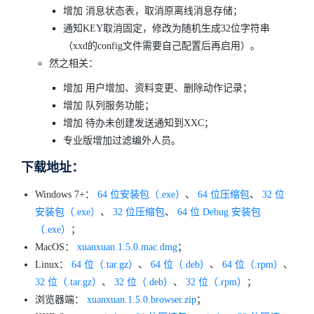
增加 消息状态表，取消原离线消息存储；
通知KEY取消固定，修改为随机生成32位字符串
（xxd的config文件需要自己配置后再启用）。
然之相关：
增加 用户增加、资料变更、删除动作记录；
增加 队列服务功能；
增加 待办未创建发送通知到XXC；
专业版增加过滤编外人员。
下载地址：
Windows 7+：
64 位安装包（.exe）
、
64 位压缩包
、
32 位
安装包（.exe）
、
32 位压缩包
、
64 位 Debug 安装包
（.exe）
；
MacOS：
xuanxuan.1.5.0.mac.dmg
；
Linux：
64 位（.tar.gz）
、
64 位（.deb）
、
64 位（.rpm）
、
32 位（.tar.gz）
、
32 位（.deb）
、
32 位（.rpm）
；
浏览器端：
xuanxuan.1.5.0.browser.zip
；