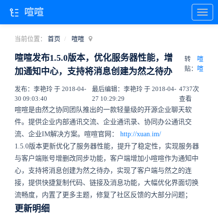
喧喧
当前位置：
首页
喧喧
喧喧发布1.5.0版本，优化服务器性能，增
转
喧
贴：
喧
加通知中心，支持将消息创建为然之待办
发布：李艳玲 于 2018-04-
最后编辑：李艳玲 于 2018-04-
4737次
30 09:03:40
27 10:29:29
查看
喧喧是由然之协同团队推出的一款轻量级的开源企业聊天软
件。提供企业内部通讯交流、企业通讯录、协同办公通讯交
流、企业IM解决方案。喧喧官网：
http://xuan.im/
1.5.0版本更新优化了服务器性能，提升了稳定性，实现服务器
与客户端账号增删改同步功能，客户端增加小喧喧作为通知中
心，支持将消息创建为然之待办，实现了客户端与然之的连
接，提供快捷复制代码、链接及消息功能，大幅优化界面切换
流畅度，内置了更多主题，修复了社区反馈的大部分问题；
更新明细