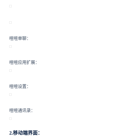
喧喧单聊：
喧喧应用扩展：
喧喧设置：
喧喧通讯录：
2.移动端界面：