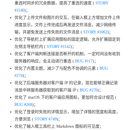
重连时同步的冗余数据，提高了重连的速度 (
STORY
#1140
)；
优化了上传文件和图片的交互，在输入框上方增加文件上传
进度显示，文件上传完成后再发送文件消息，减少网络传
输，并避免发送上传失败的文件消息 (
STORY #1062
)；
优化了导航栏上扩展应用图标的固定逻辑，允许扩展固定到
左侧主导航栏内 (
STORY #1142
)；
优化了客户端判断连接是否断开的机制，一定时间没有收到
服务器的响应，会主动进行重连 (
BUG #117
)；
优化了内置主题，减少了与配色不协调的元素 (
BUG
#274
)；
优化了后端服务器对客户端 IP 的记录，现在能够正确记录
消息中转服务器获取到的客户端 IP (
BUG #270
)；
优化了 macOS 下的客户端应用图标，更加符合设计规范 (
BUG #268
)；
优化了登录时失败的详情显示，增加了详情的宽度和高度，
方便浏览 (
STORY #749
)；
优化了输入框工具栏上 Markdown 图标的可见度；