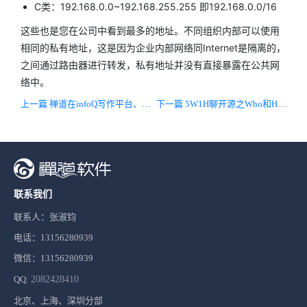
C类：192.168.0.0~192.168.255.255 即192.168.0.0/16
这些也是您在公司中看到最多的地址。不同组织内部可以使用
相同的私有地址，这是因为企业内部网络同Internet是隔离的，
之间通过路由器进行转发，私有地址并没有直接暴露在公共网
络中。
上一篇 禅道在infoQ写作平台、开源中国博客双双获奖！
下一篇 5W1H聊开源之Who和How——谁、如何参与开源？
联系我们
联系人：张淑钧
电话：13156280939
微信：13156280939
QQ:
2082428410
北京、上海、深圳分部