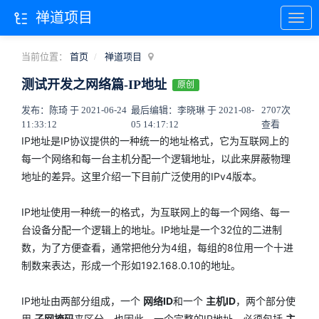
禅道项目
当前位置：
首页
禅道项目
测试开发之网络篇-IP地址
原创
发布：陈琦 于 2021-06-24
最后编辑：李晓琳 于 2021-08-
2707次
11:33:12
05 14:17:12
查看
IP地址是IP协议提供的一种统一的地址格式，它为互联网上的
每一个网络和每一台主机分配一个逻辑地址，以此来屏蔽物理
地址的差异。这里介绍一下目前广泛使用的IPv4版本。
IP地址使用一种统一的格式，为互联网上的每一个网络、每一
台设备分配一个逻辑上的地址。IP地址是一个32位的二进制
数，为了方便查看，通常把他分为4组，每组的8位用一个十进
制数来表达，形成一个形如192.168.0.10的地址。
IP地址由两部分组成，一个
网络ID
和一个
主机ID
，两个部分使
用
子网掩码
来区分。也因此，一个完整的IP地址，必须包括
主