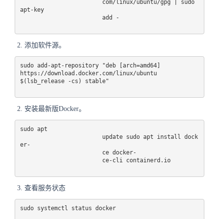
com
/linux/ubuntu/gpg | sudo 
apt-key 

add
 -
添加软件源。
sudo
add-apt-repository
"deb [arch=amd64]
https://download.docker.com/linux/ubuntu
$(lsb_release -cs) stable"
安装最新版Docker。
sudo apt 

update
 sudo apt install dock
er-

ce
 docker-

ce
-cli containerd.io
查看服务状态
sudo systemctl status docker