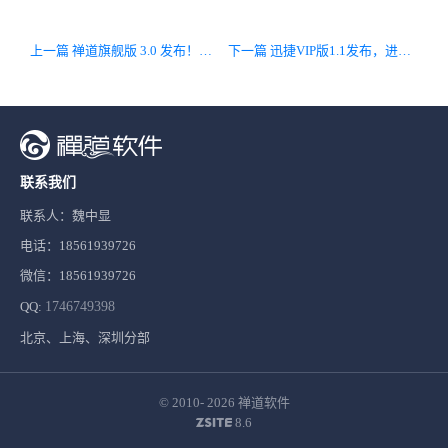
上一篇 禅道旗舰版 3.0 发布！增加了界面概念，内置界面切换功能
下一篇 迅捷VIP版1.1发布，进行功能细节完善和Bug修复
联系我们
联系人：魏中显
电话：18561939726
微信：18561939726
QQ:
1746749398
北京、上海、深圳分部
© 2010- 2026
禅道软件
8.6
ZSITE