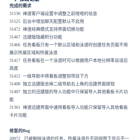
完成的需求
31530
禅道客户端设置中调整之前喧喧的信息
31525
后台中增加聊天配置默认不启用
31472
禅道经典模式支持界面切换功能
31467
迅捷版隐藏积分功能
31466
任务看板只有一个默认区域和泳道时创建任务页面不用
展示所属区域和所属泳道
31417
任务看板在一个泳道时可以根据用户本地分辨率自适应
高度
31412
一级导航中将看板调整到项目下方
31408
独立迅捷版去掉二级导航右上角的迅捷界面按钮
31407
独立的迅捷版的导入功能中只保留导入其他看板卡片功
能
31361
禅道迅捷界面中通用看板导入功能只保留导入其他看板
卡片功能
修复的Bug
20972 已被删除泳道的任务，所属泳道在不同视图下显示不一