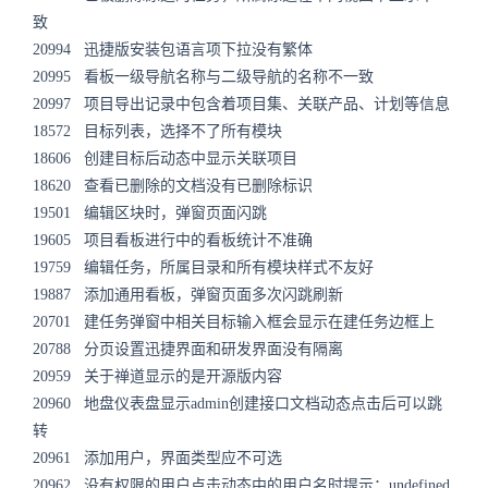
致
20994 迅捷版安装包语言项下拉没有繁体
20995 看板一级导航名称与二级导航的名称不一致
20997 项目导出记录中包含着项目集、关联产品、计划等信息
18572 目标列表，选择不了所有模块
18606 创建目标后动态中显示关联项目
18620 查看已删除的文档没有已删除标识
19501 编辑区块时，弹窗页面闪跳
19605 项目看板进行中的看板统计不准确
19759 编辑任务，所属目录和所有模块样式不友好
19887 添加通用看板，弹窗页面多次闪跳刷新
20701 建任务弹窗中相关目标输入框会显示在建任务边框上
20788 分页设置迅捷界面和研发界面没有隔离
20959 关于禅道显示的是开源版内容
20960 地盘仪表盘显示admin创建接口文档动态点击后可以跳
转
20961 添加用户，界面类型应不可选
20962 没有权限的用户点击动态中的用户名时提示：undefined