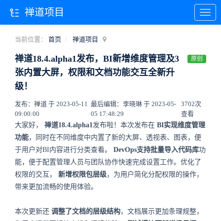
禅道项目
当前位置：
首页
禅道项目
禅道18.4.alpha1发布，BI新增维度管理及3
原创
张内置大屏，权限和文档功能交互全新升
级！
发布：禅道 于 2023-05-11
最后编辑：李晓琳 于 2023-05-
3702次
09:00:00
05 17:48:29
查看
大家好，
禅道18.4.alpha1
发布啦！本次发布在
BI实现维度管理
功能
，同时在不同维度中内置了新的大屏、透视表、图表，便
于用户对BI内容进行分类查看。
DevOps支持批量导入代码库
功
能，便于配置管理人员与团队协作快速完成设置工作。
优化了
权限的交互，
新增权限包层级
，为用户简化分配权限的操作，
带来更加流畅的使用体验。
本次更新还
调整了文档的层级结构
，文档展示更加条理规整，