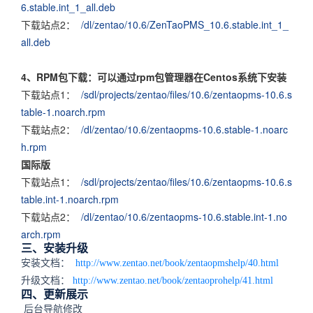
6.stable.int_1_all.deb
下载站点2：
/dl/zentao/10.6/ZenTaoPMS_10.6.stable.int_1_
all.deb
4、RPM包下载：可以通过rpm包管理器在Centos系统下安装
下载站点1：
/sdl/projects/zentao/files/10.6/zentaopms-10.6.s
table-1.noarch.rpm
下载站点2：
/dl/zentao/10.6/zentaopms-10.6.stable-1.noarc
h.rpm
国际版
下载站点1：
/sdl/projects/zentao/files/10.6/zentaopms-10.6.s
table.int-1.noarch.rpm
下载站点2：
/dl/zentao/10.6/zentaopms-10.6.stable.int-1.no
arch.rpm
三、安装升级
安装文档：
http://www.zentao.net/book/zentaopmshelp/40.html
升级文档：
http://www.zentao.net/book/zentaoprohelp/41.html
四、更新展示
后台导航修改