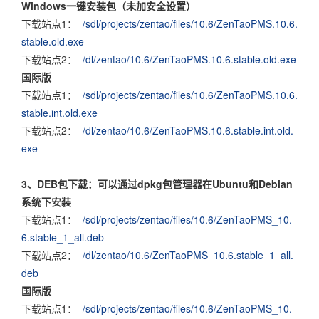
Windows一键安装包（未加安全设置）
下载站点1：
/sdl/projects/zentao/files/10.6/ZenTaoPMS.10.6.
stable.old.exe
下载站点2：
/dl/zentao/10.6/ZenTaoPMS.10.6.stable.old.exe
国际版
下载站点1：
/sdl/projects/zentao/files/10.6/ZenTaoPMS.10.6.
stable.int.old.exe
下载站点2：
/dl/zentao/10.6/ZenTaoPMS.10.6.stable.int.old.
exe
3、DEB包下载：可以通过dpkg包管理器在Ubuntu和Debian
系统下安装
下载站点1：
/sdl/projects/zentao/files/10.6/ZenTaoPMS_10.
6.stable_1_all.deb
下载站点2：
/dl/zentao/10.6/ZenTaoPMS_10.6.stable_1_all.
deb
国际版
下载站点1：
/sdl/projects/zentao/files/10.6/ZenTaoPMS_10.