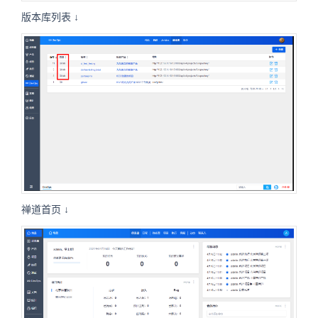
版本库列表
↓
禅道首页 ↓