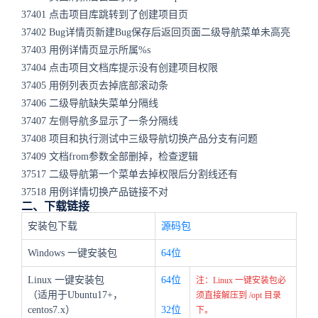
37401 点击项目库跳转到了创建项目页
37402 Bug详情页新建Bug保存后返回页面二级导航菜单未高亮
37403 用例详情页显示所属%s
37404 点击项目文档库提示没有创建项目权限
37405 用例列表页去掉底部滚动条
37406 二级导航缺失菜单分隔线
37407 左侧导航多显示了一条分隔线
37408 项目和执行测试中三级导航切换产品分支有问题
37409 文档from参数全部删掉，检查逻辑
37517 二级导航第一个菜单去掉权限后分割线还有
37518 用例详情切换产品链接不对
二、下载链接
安装包下载
源码包
Windows 一键安装包
64位
Linux 一键安装包
64位
注：Linux 一键安装包必
（适用于Ubuntu17+，
须直接解压到 /opt 目录
centos7.x）
32位
下。