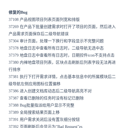
修复的Bug
37108 产品视图项目列表页面列宽和排版
37269 在产品下批量创建需求时打开了项目的页面，然后进入
产品需求页面保存后二级导航错误
37304 审计页面，处理一下换行和字段显示不完整问题
37378 地盘日志中查看所有日志时，二级导航无选中态
37379 地盘日志中查看所有日志时，日期控件icon不支持点击
37380 内禅地盘项目列表，区块点击刷新后列表字段无法再进
行排序
37381 执行下打开需求详情，点击基本信息中的所属模块后二
级导航左侧应用图标位置偏移
37386 进入创建文档库动态后二级导航高亮不对
37387 查看已删除的任务时没有标记已删除
37388 Bug批量指派给用户显示不完整
37389 全局搜索结果页面上移
37391 用户需求关闭后没有置灰细分按钮
37392 页面刷新后会显示为“Bad Request”es