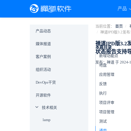
产品
当前位置：
首页
产品动态
禅道IPD版3.
禅道IPD版3
媒体报道
本篇目录
状态报告支持
新增功能点
客户案例
发布：禅道 于 2024-12-
地盘
组织活动
应用管理
DevOps干货
反馈
执行
开源软件
项目评审
技术相关
项目管理
lamp
测试
通用