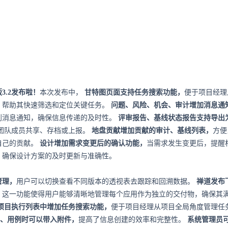
版3.2发布啦！
本次发布中，
甘特图页面支持任务搜索功能，
便于项目经理
，帮助其快速筛选和定位关键任务。
问题、风险、机会、审计增加消息通
到消息通知，确保信息传递的及时性。
评审报告、基线状态报告支持导出为
团队成员共享、存档或上报。
地盘贡献增加贡献的审计、基线列表，
方便
自己的贡献。
设计增加需求变更后的确认功能，
当需求发生变更后，提醒
，确保设计方案的及时更新与准确性。
管理，
用户可以切换查看不同版本的透视表去跟踪和回溯数据。
禅道发布
，
这一功能使得用户能够清晰地管理每个应用作为独立的交付物，确保其
项目执行列表中增加任务搜索功能，
便于项目经理从项目全局角度管理任
g、用例时可以带入附件，
提高了信息创建的效率和完整性。
系统管理员