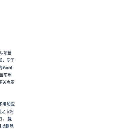
从项目
知，
便于
Word
当前用
相关负责
下增加应
满足市场
务。
复
可以删除