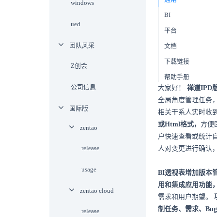
windows
BI
ued
平台
团队风采
文档
下载链接
Z创会
帮助手册
公司信息
大家好！
禅道IPD
全局角度管理任务
国际版
相关干系人实时收
或Html格式，
方便
zentao
户快速查看或统计
release
人对变更进行确认
usage
BI透视表增加版本
用和集成应用功能
zentao cloud
需求和用户期望。
制任务、需求、Bu
release