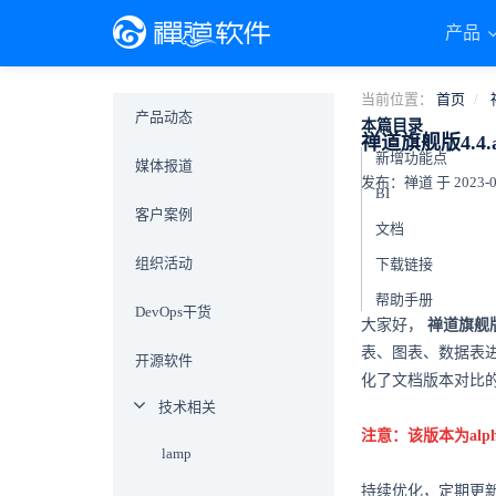
产品
当前位置：
首页
产品动态
本篇目录
禅道旗舰版4.
新增功能点
媒体报道
发布：禅道 于 2023-05-
BI
客户案例
文档
组织活动
下载链接
帮助手册
DevOps干货
大家好，
禅道旗舰版4
表、图表、数据表
开源软件
化了文档版本对比
技术相关
注意：该版本为al
lamp
持续优化，定期更