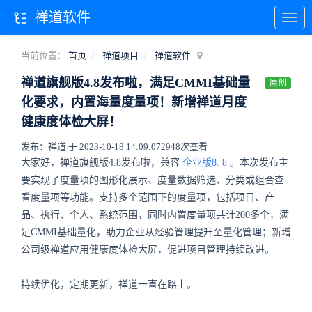
禅道软件
当前位置：
首页
禅道项目
禅道软件
禅道旗舰版4.8发布啦，满足CMMI基础量
原创
化要求，内置海量度量项！新增禅道月度
健康度体检大屏！
发布：禅道 于 2023-10-18 14:09:07
2948次查看
大家好，禅道旗舰版4.8发布啦，兼容
企业版8.
8
。
本次发布主
要实现了度量项的图形化展示、度量数据筛选、分类或组合查
看度量项等功能。支持多个范围下的度量项，包括项目、产
品、执行、个人、系统范围，同时内置度量项共计200多个，满
足CMMI基础量化，助力企业从经验管理提升至量化管理；新增
公司级禅道应用健康度体检大屏，促进项目管理持续改进。
持续优化，定期更新，禅道一直在路上。