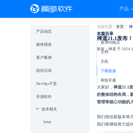
产品
当前位置：
首页
禅
产品动态
本篇目录
禅道21.1发
新增功能点
媒体报道
发布：禅道 于 2024-11-
文档
客户案例
主机
组织活动
下载链接
帮助手册
DevOps干货
大家好，
禅道21.1
的整体结构布局，
开源软件
管理等核心功能的
技术相关
我们相信新版本将
lamp
我们将继续努力提