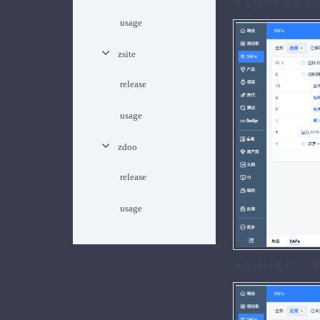
▼支持跨职能团队
usage
zsite
release
usage
zdoo
release
usage
▼支持创建ART（