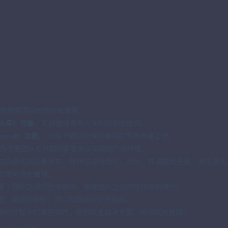
跨职能团队的协作和管理。
布火车）功能
，支持敏捷发布火车的规划和协调。
nterval）功能
，
让多个团队间保持相同的节奏开展工作。
待办项
是团队在PI期间需要商议实现的产品特性。
成员会在团队看板中，将特性进行细化、拆分，并调整优先级，通过迭代
实现可视化管理。
多个团队之间识别依赖项，确保团队之间的协作顺利进行。
定、跟踪PI目标，可以帮助团队对齐目标。
护PI过程中的潜在风险，提前拟定解决方案，做好风险管理。