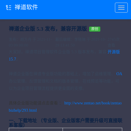
禅道软件
当前位置：
首页
禅道项目
禅道软件
禅道企业版 5.3 发布，兼容开源版
原创
发布：胡方舟 于 2021-11-
最后编辑：李晓琳 于 2021-10-
2745次
03 09:00:00
29 13:41:50
查看
大家好，禅道项目管理软件企业版 5.3 版本发布，兼容
开源版
15.7
。
禅道企业版在禅道专业版功能的基础上，增加了运维管理、
OA
办公管理、反馈管理和文档的版本管理、在线预览等功能，可
以为企业项目管理流程提供更全面的支撑。
具体企业版功能请点击查看 ：
http://www.zentao.net/book/zentao
bizhelp/293.html
一、下载地址 （专业版、企业版客户需要升级可直接联
系客服）