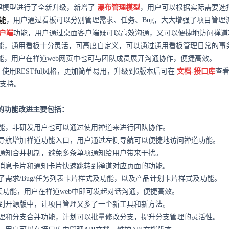
理模型进行了全新升级，新增了
瀑布管理模型
，用户可以根据实际需要选
能
，用户通过看板可以分别管理需求、任务、Bug，大大增强了项目管理
户端
功能，用户通过桌面客户端既可以高效沟通，又可以便捷地访问禅道
能，通用看板十分灵活，可高度自定义，可以通过通用看板管理日常的事
能，用户在禅道web网页中也可与团队成员展开沟通协作，便捷高效。
，使用RESTful风格，更加简单易用，升级到6版本后可在
文档-接口库
查
支持。
来的功能改进主要包括：
能，非研发用户也可以通过使用禅道来进行团队协作。
导航增加禅道功能入口，用户通过左侧导航可以便捷地访问禅道功能。
通知合并机制，避免多条单项通知给用户带来干扰。
消息卡片和通知卡片快速跳转到禅道对应页面的功能。
了需求/Bug/任务列表卡片样式及功能，以及产品计划卡片样式及功能。
聊天功能，用户在禅道web中即可发起对话沟通，便捷高效。
到开源版中，让项目管理又多了一个新工具和新方法。
理和分支合并功能，计划可以批量修改分支，提升分支管理的灵活性。