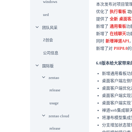
windows
本次发布对项目管
优化了
执行看板
功
ued
提供了
全新
桌面客
新增了
通用看板
功
团队风采
新增了
在线聊天
功
Z创会
同时
新增禅道API
新增了对
PHP8.0
的
公司信息
6.0版本给大家带
国际版
新增通用看板功
zentao
桌面客户端左侧
桌面客户端优化
release
桌面客户端实现
usage
桌面客户端实现
禅道web集成
zentao cloud
将瀑布模型集成
分支增加状态管
release