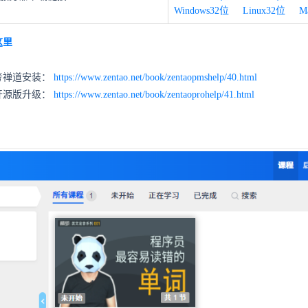
Windows32位
Linux32位
M
这里
考禅道安装：
https://www.zentao.net/book/zentaopmshelp/40.html
开源版升级：
https://www.zentao.net/book/zentaoprohelp/41.html