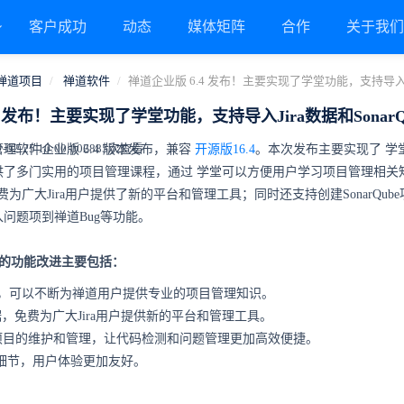
客户成功
动态
媒体矩阵
合作
关于我
禅道项目
禅道软件
禅道企业版 6.4 发布！主要实现了学堂功能，支持导入Jir
4 发布！主要实现了学堂功能，支持导入Jira数据和Sonar
2-25 10:00:00
2885次查看
理软件企业版 6.4 版本发布，兼容
开源版16.4
。本次发布主要实现了
学
供了多门实用的项目管理课程，通过
学堂
可以方便用户学习项目管理相关
免费为广大Jira用户提供了新的平台和管理工具；同时还支持创建SonarQub
问题项到禅道Bug等功能。
来的功能改进主要包括：
，可以不断为禅道用户提供专业的项目管理知识。
数据，免费为广大Jira用户提供新的平台和管理工具。
ube项目的维护和管理，让代码检测和问题管理更加高效便捷。
相关细节，用户体验更加友好。
。