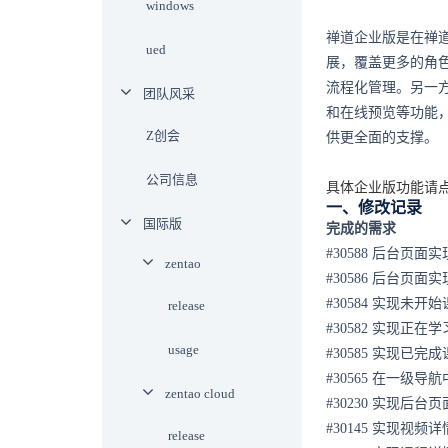
windows
禅道企业版是在禅
ued
展，覆盖更多的角
流程化管理。另一
团队风采
和在线预览等功能
Z创会
供更全面的支撑。
公司信息
具体企业版功能请点
一、修改记录
国际版
完成的需求
#30588 后台页面
zentao
#30586 后台页面
#30584 实现未
release
#30582 实现正在
usage
#30585 实现已
#30565 在一级
zentao cloud
#30230 实现后台
#30145 实现视
release