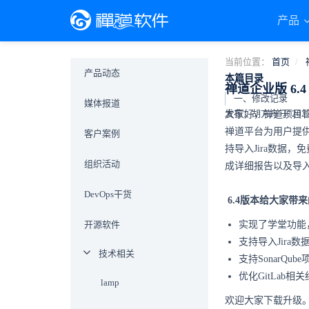
产品
当前位置：
首页
产品动态
本篇目录
禅道企业版 6.
一、修改记录
媒体报道
发布：胡方舟 于 2022-0
大家好，禅道项目管
禅道平台为用户提
客户案例
持导入Jira数据，
组织活动
成详细报告以及导入
DevOps干货
6.4版本给大家带
开源软件
实现了学堂功能
支持导入Jira
技术相关
支持SonarQ
优化GitLab
lamp
欢迎大家下载升级