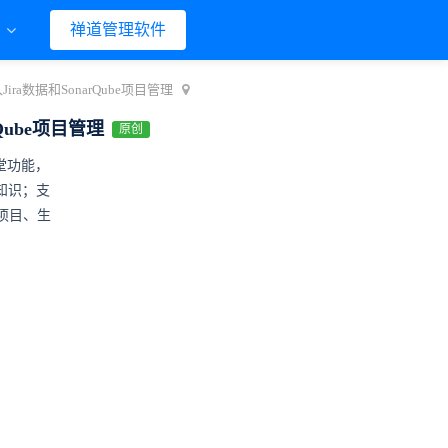
们
禅道管理软件
a数据和SonarQube项目管理
Qube项目管理
原创
堂
功能，
知识；支
e项目、生