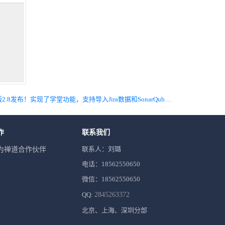
下一篇 禅道旗舰版2.8发布！实现了学堂功能，支持导入Jira数据和SonarQube项目管理
作
联系我们
联系人：刘璐
为禅道合作伙伴
电话：18562550650
微信：18562550650
QQ:
2845263372
北京、上海、深圳分部