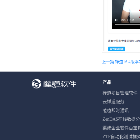
上一篇 禅道16.4版本
产品
禅道项目管理软件
云禅道服务
喧喧即时通讯
ZenDAS在线数据
渠成企业软件百宝
ZTF自动化测试框