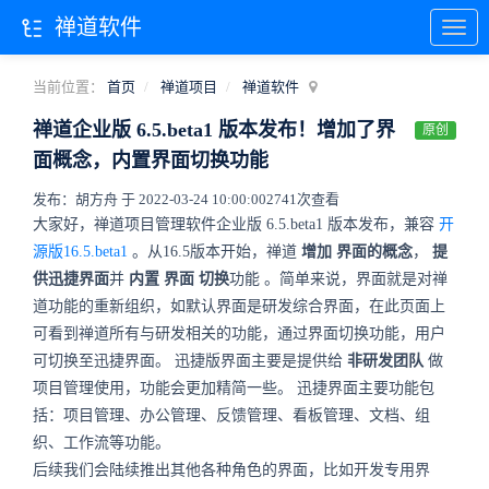
禅道软件
当前位置：
首页
禅道项目
禅道软件
禅道企业版 6.5.beta1 版本发布！增加了界
原创
面概念，内置界面切换功能
发布：胡方舟 于 2022-03-24 10:00:00
2741次查看
大家好，禅道项目管理软件企业版 6.5.beta1 版本发布，兼容
开
源版16.5.beta1
。从16.5版本开始，禅道
增加
界面的概念
，
提
供迅捷界面
并
内置
界面
切换
功能
。简单来说，界面就是对禅
道功能的重新组织，如默认界面是研发综合界面，在此页面上
可看到禅道所有与研发相关的功能，通过界面切换功能，用户
可切换至迅捷界面。
迅捷版界面主要是提供给
非研发团队
做
项目管理使用，功能会更加精简一些。
迅捷界面主要功能包
括：项目管理、办公管理、反馈管理、看板管理、文档、组
织、工作流等功能。
后续我们会陆续推出其他各种角色的界面，比如开发专用界