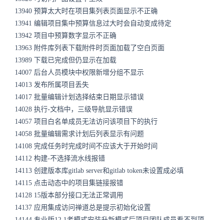
13940 预算太大时在项目集列表页面显示不正确
13941 编辑项目集中预算信息过大时会自动变成待定
13942 项目中预算数字显示不正确
13963 附件库列表下载附件时页面加载了空白页面
13989 下载已完成但仍显示在加载
14007 后台人员模块中权限新增分组不显示
14013 发布所属项目丢失
14017 批量编辑计划选择结束日期显示错误
14028 执行-文档中，三级导航显示错误
14057 项目白名单成员无法访问该项目下的执行
14058 批量编辑需求计划后列表显示有问题
14108 完成任务时完成时间不应该大于开始时间
14112 构建-不选择流水线报错
14113 创建版本库gitlab server和gitlab token未设置成必填
14115 点击动态中的项目集链接报错
14128 15版本部分接口无法正常调用
14137 应用集成访问禅道总是提示初始化设置
14144 专业版12.1老模式安装升新模式后项目团队成员看不到项