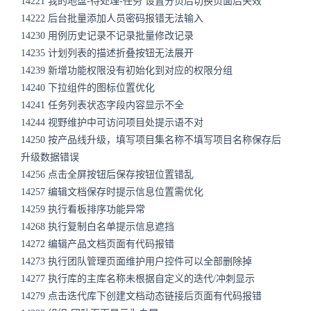
14221 我的地盘-待处理-任务 设置分页后切换页面后失效
14222 后台批量添加人员密码报错无法输入
14230 用例历史记录不记录批量修改记录
14235 计划列表的描述折叠按钮无法展开
14239 新增功能权限没有初始化到对应的权限分组
14240 下拉组件的图标位置优化
14241 任务列表状态字段内容显示不全
14244 视野维护中可访问项目处提示语不对
14250 按产品线升级，填写项目集名称不填写项目名称保存后
升级数据错误
14256 点击全屏按钮后保存按钮位置错乱
14257 编辑文档保存时提示信息位置需优化
14259 执行看板排序功能异常
14268 执行复制白名单提示信息遮挡
14272 编辑产品文档页面有代码报错
14273 执行团队管理页面维护用户控件可以全部删除掉
14277 执行库的主库名称未根据自定义的迭代/冲刺显示
14279 点击迭代库下创建文档动态链接后页面有代码报错