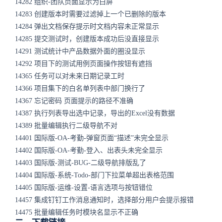
14282 组织-团队页面显示为白屏
14283 创建版本时需要过滤掉上一个已删除的版本
14284 弹出文档保存提示时文档内容未正常显示
14285 提交测试时，创建版本成功后没直接显示
14291 测试统计中产品数据外面的圈没显示
14292 项目下的测试用例页面操作按钮有遮挡
14365 任务可以对未来日期记录工时
14366 项目集下的白名单列表中部门换行了
14367 忘记密码 页面提示的路径不准确
14387 执行列表导出选中记录，导出的Excel没有数据
14389 批量编辑执行二级导航不对
14401 国际版-OA-考勤-弹窗页面“描述”未完全显示
14402 国际版-OA-考勤-登入、出表头未完全显示
14403 国际版-测试-BUG-二级导航排版乱了
14404 国际版-系统-Todo-部门下拉菜单超出表格范围
14405 国际版-运维-设置-语言选项与按钮错位
14457 集成钉钉工作消息通知时，选择部分用户会提示报错
14475 批量编辑任务时模块名显示不正确