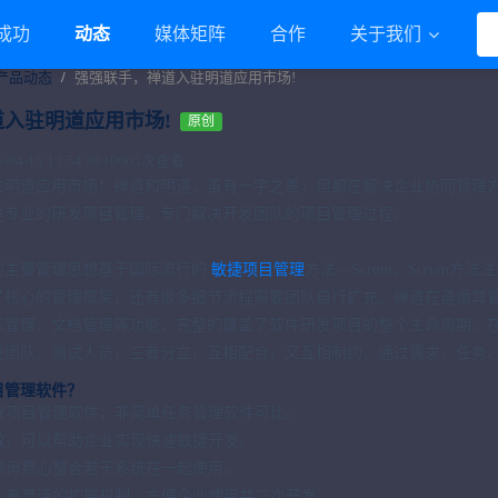
成功
动态
媒体矩阵
合作
关于我们
产品动态
强强联手，禅道入驻明道应用市场!
入驻明道应用市场!
原创
4-15 13:54:00
10605次查看
驻明道应用市场！禅道和明道，虽有一字之差，但都在解决企业协同管理
是专业的研发项目管理，专门解决开发团队的项目管理过程。
的主要管理思想基于国际流行的
敏捷项目管理
方法—Scrum。Scrum
了核心的管理框架，还有很多细节流程需要团队自行扩充。禅道在遵循其管
布管理，文档管理等功能，完整的覆盖了软件研发项目的整个生命周期。
发团队、测试人员，三者分立，互相配合，又互相制约，通过需求、任务、
目管理软件？
研发项目管理软件，非简单任务管理软件可比。
实效，可以帮助企业实现快速敏捷开发。
无需再费心整合若干系统在一起使用。
放，有灵活的扩展机制，方便企业使用并二次开发。