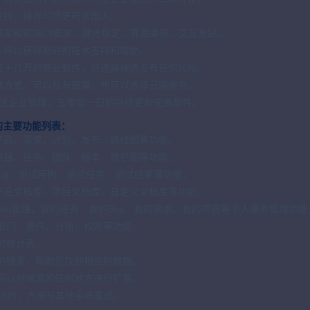
地支持，操作习惯更符合国人。
层框架和前端UI框架，健壮稳定，界面美观，交互友好。
制，可以获得及时的技术支持和帮助。
动辄十几万的商业软件，您选择禅道没有任何风险。
部署方式，可以私有部署，也可以选择云端服务。
直专注企业管理，五年如一日的持续更新完善软件。
的主要功能列表：
括产品、需求、计划、发布、路线图等功能。
括项目、任务、团队、版本、燃尽图等功能。
括bug、测试用例、测试任务、测试结果等功能。
括产品文档库、项目文档库、自定义文档库等功能。
括todo管理，我的任务、我的Bug、我的需求、我的项目等个人事务管理功能
括部门、用户、分组、权限等功能。
富的统计表。
大的搜索，帮助您找到相应的数据。
乎可以对禅道的任何地方进行扩展。
所见皆API，方便与其他系统集成。