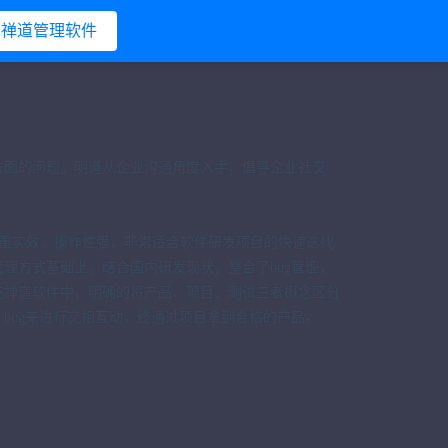
禅道管理软件
方面的问题。明道从企业沟通角度入手，倡导企业社交
方法注重实效，操作性强，非常适合软件研发项目的快速迭代
理方式基础上，结合国内研发现状，整合了bug管理，
在禅道软件中，明确的将产品、项目、测试三者概念区分
bug来进行交相互动，终通过项目拿到合格的产品。