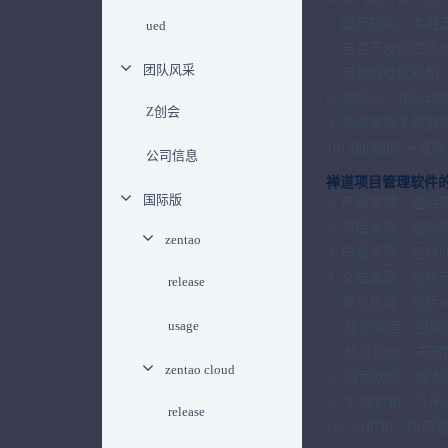
5. 国产软件，本
ued
6. 自主开发的底
团队风采
7. 完善的社区机
8. 零投入，相比
Z创会
9. 禅道支持多种
10. 我们团队一
公司信息
禅道项目管理软件
国际版
1. 产品管理：包
2. 项目管理：包
zentao
3. 质量管理：包
4. 文档管理：包
release
5. 事务管理：包
usage
6. 组织管理：包
7. 统计功能：丰
zentao cloud
8. 搜索功能：强
9. 扩展机制，几
release
10. api机制，