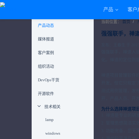
产品
客户
当前位置：
首页
产品动态
强强联手，禅道
媒体报道
发布：王春生 于 2015-0
强强联手，禅道入
客户案例
化。禅道的定位则
组织活动
禅道项目管理软件
DevOps干货
开发。但它只规定
测试用例管理，发
开源软件
开，产品人员、开
技术相关
为什么选择禅道项
1. 禅道是专业的
lamp
2. 管理思想简洁
3. 功能完备，您
windows
4. 源代码开源开