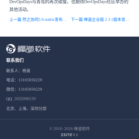
DevOpsDays与青岛的再次碰撞，也期待DevOpsDays社区举办的
其他活动。
上一篇 然之协同5.0.stable发布，完善细节，修复Bug
下一篇 禅道企业版 2.3.1版本发布，主要兼容开源版10.6
联系我们
联系人：杨苗
电话：13165050229
微信：13165050229
QQ:
2692096539
北京、上海、深圳分部
© 2010- 2026
禅道软件
8.6