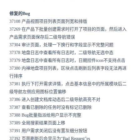
修复的Bug
37108 产品视图项目列表页面列宽和排版
37269 在产品下批量创建需求时打开了项目的页面，然后进入
产品需求页面保存后二级导航错误
37304 审计页面，处理一下换行和字段显示不完整问题
37378 地盘日志中查看所有日志时，二级导航无选中态
37379 地盘日志中查看所有日志时，日期控件icon不支持点击
37380 内禅地盘项目列表，区块点击刷新后列表字段无法再进
行排序
37381 执行下打开需求详情，点击基本信息中的所属模块后二
级导航左侧应用图标位置偏移
37386 进入创建文档库动态后二级导航高亮不对
37387 查看已删除的任务时没有标记已删除
37388 Bug批量指派给用户显示不完整
37389 全局搜索结果页面上移
37391 用户需求关闭后没有置灰细分按钮
37392 页面刷新后会显示为“Bad Request”es