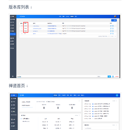
版本库列表
↓
禅道首页 ↓