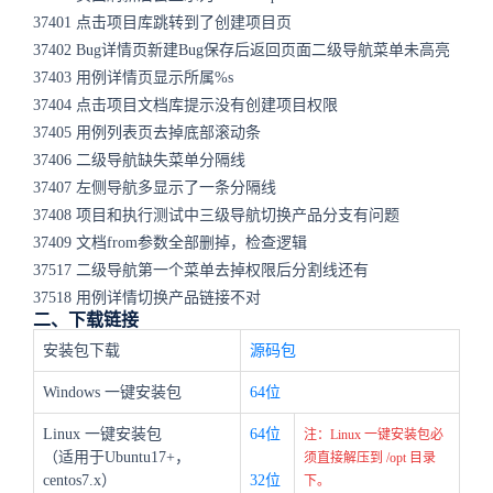
37401 点击项目库跳转到了创建项目页
37402 Bug详情页新建Bug保存后返回页面二级导航菜单未高亮
37403 用例详情页显示所属%s
37404 点击项目文档库提示没有创建项目权限
37405 用例列表页去掉底部滚动条
37406 二级导航缺失菜单分隔线
37407 左侧导航多显示了一条分隔线
37408 项目和执行测试中三级导航切换产品分支有问题
37409 文档from参数全部删掉，检查逻辑
37517 二级导航第一个菜单去掉权限后分割线还有
37518 用例详情切换产品链接不对
二、下载链接
安装包下载
源码包
Windows 一键安装包
64位
Linux 一键安装包
64位
注：Linux 一键安装包必
（适用于Ubuntu17+，
须直接解压到 /opt 目录
centos7.x）
32位
下。