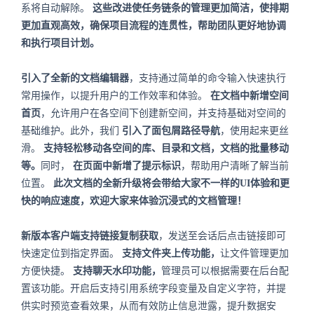
系将自动解除。
这些改进使任务链条的管理更加简洁，使排期
更加直观高效，确保项目流程的连贯性，帮助团队更好地协调
和执行项目计划。
引入了全新的文档编辑器
，支持通过简单的命令输入快速执行
常用操作，以提升用户的工作效率和体验。
在文档中新增空间
首页
，允许用户在各空间下创建新空间，并支持基础对空间的
基础维护。此外，我们
引入了面包屑路径导航
，使用起来更丝
滑。
支持轻松移动各空间的库、目录和文档，文档的批量移动
等。
同时，
在页面中新增了提示标识
，帮助用户清晰了解当前
位置。
此次文档的全新升级将会带给大家不一样的UI体验和更
快的响应速度，欢迎大家来体验沉浸式的文档管理！
新版本客户端支持链接复制获取
，发送至会话后点击链接即可
快速定位到指定界面。
支持文件夹上传功能，
让文件管理更加
方便快捷。
支持聊天水印功能，
管理员可以根据需要在后台配
置该功能。开启后支持引用系统字段变量及自定义字符，并提
供实时预览查看效果，从而有效防止信息泄露，提升数据安