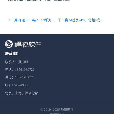
上一篇 禅道18.13与21.7.9系列版本正式定位为LTS版本（长期支持版本）
下一篇 AI普及74%，仍超6成团队陷延期？｜2025年 IT行业项目管理全景报告
联系我们
联系人：魏中显
电话：18561939726
微信：18561939726
QQ:
1746749398
北京、上海、深圳分部
© 2010- 2026
禅道软件