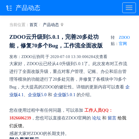
产品动态
当前位置：
首页
产品动态
ZDOO云升级到5.0.1，完善20多处功
转
ZDOO
贴：
官网
能，修复70多个Bug，工作流全面改版
发布：ZDOO云协同 于 2020-07-10 13:30:00
6284次查看
大家好，ZDOO云已经从4.0升级到5.0.1了。此次发布对工作流
进行了全面改版升级，重点对客户管理、记账、办公和后台管
理等模块的功能进行了20多处完善，并修复了各模块中70多个
Bug，大大提高的ZDOO的健壮性。详细的更新内容可以查看
企
业版4.1
、
企业版5.0
和
企业版5.0.1
的介绍。
您在使用过程中有任何问题，可以添加
工作人员QQ：
1826606239
，您也可以直接在ZDOO官网的
论坛
和
留言
给我
们反馈
。
感谢大家对ZDOO的长期支持。