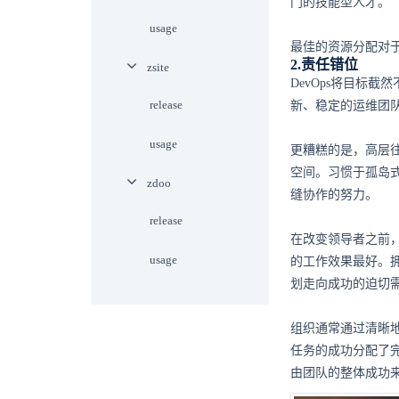
门的技能型人才。
usage
最佳的资源分配对于
2.责任错位
zsite
DevOps将目标
release
新、稳定的运维团
usage
更糟糕的是，高层往
空间。习惯于孤岛
zdoo
缝协作的努力。
release
在改变领导者之前，
usage
的工作效果最好。拥
划走向成功的迫切
组织通常通过清晰地
任务的成功分配了完
由团队的整体成功