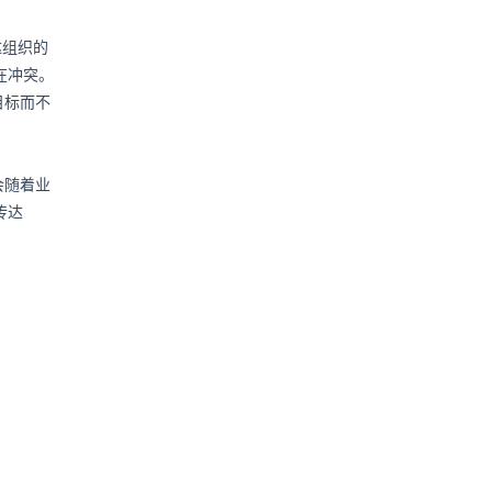
达组织的
在冲突。
目标而不
会随着业
传达