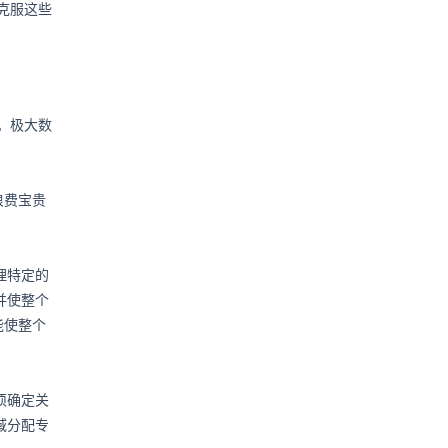
何克服这些
队。极大数
浪费宝贵
理特定的
并使整个
能使整个
须确定关
域分配专