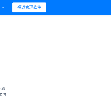
们
禅道管理软件
尽管
惊的