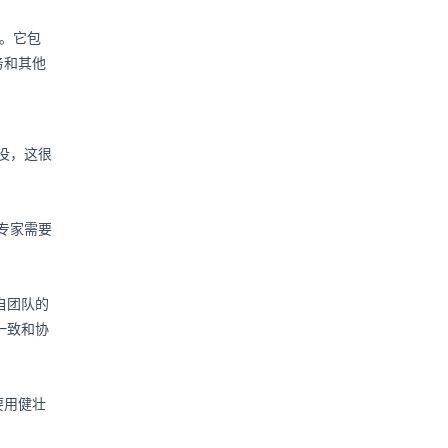
革。它包
务和其他
淹没，这很
s专家需要
自团队的
一致和协
要用健壮