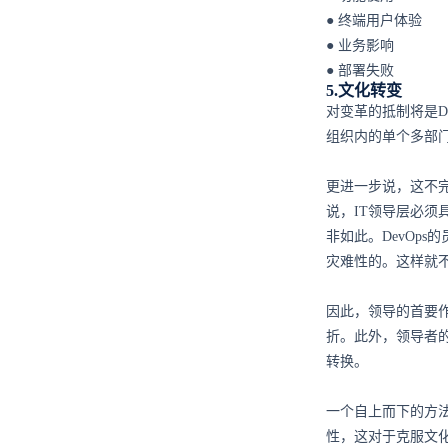
● 终端用户体验
● 业务影响
● 部署失败
5.文化转变
对变革的抵制将是D
组织内的单个多部
更进一步说，这不完
说，IT领导层必须
非如此。DevOp
灾难性的。这样就不
因此，领导的首要
折。此外，领导者的
转换。
一个自上而下的方法
性，这对于克服文