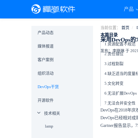
产品
当前位置：
首页
产品动态
本篇目录
采用DevOp
1.资源配置不规范
媒体报道
发布：李晓琳 于 2021-0
2.责任错位
客户案例
3.过程割裂
组织活动
4.缺乏适当的度量
5.文化转变
DevOps干货
6.无法扩展DevOps
开源软件
7.无法合并安全性
DevOps在20
技术相关
DevOps已经相
Gartner报告显示
lamp