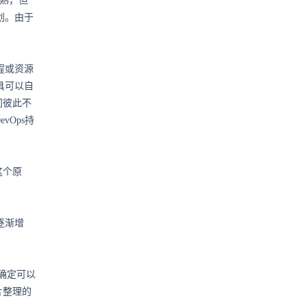
成熟，但
划。由于
程或资源
具可以自
间彼此不
evOps持
这个原
逐渐增
，确定可以
片整理的