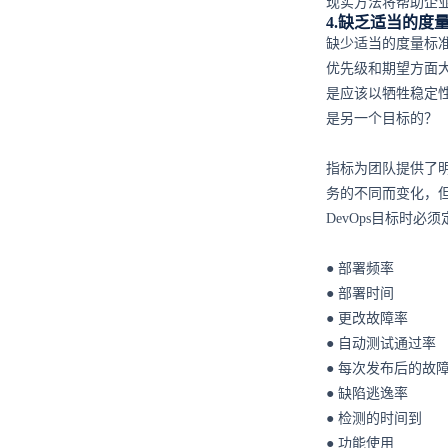
现实方法将帮助企
4.缺乏适当的度
缺少适当的度量标准
优先级和期望方面大
是应该以牺牲稳定
是另一个目标的？
指标为团队提供了
务的不同而变化，但
DevOps目标时必
● 部署频率
● 部署时间
● 更改故障率
● 自动测试通过率
● 每次发布后的故
● 缺陷逃逸率
● 检测的时间到
● 功能使用