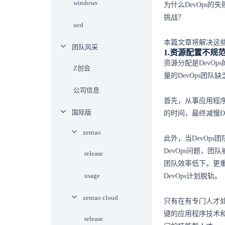
windows
为什么DevOps
挑战？
ued
本篇文章将解决这些
团队风采
1.资源配置不规
资源分配是DevO
Z创会
量的DevOps团队
公司信息
首先，从事应用程
国际版
的时间，最终减慢De
zentao
此外，当DevOp
DevOps问题，
release
团队效率低下。更
usage
DevOps计划脱轨。
zentao cloud
只有在有专门人才处
键的应用程序技术和
release