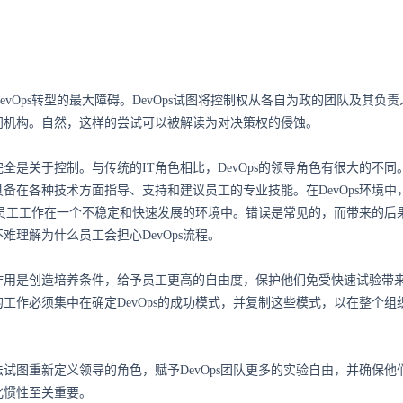
evOps转型的最大障碍。DevOps试图将控制权从各自为政的团队及其负
门机构。自然，这样的尝试可以被解读为对决策权的侵蚀。
全是关于控制。与传统的IT角色相比，DevOps的领导角色有很大的不同
具备在各种技术方面指导、支持和建议员工的专业技能。在DevOps环境中
s的员工工作在一个不稳定和快速发展的环境中。错误是常见的，而带来的后
难理解为什么员工会担心DevOps流程。
作用是创造培养条件，给予员工更高的自由度，保护他们免受快速试验带
工作必须集中在确定DevOps的成功模式，并复制这些模式，以在整个组
试图重新定义领导的角色，赋予DevOps团队更多的实验自由，并确保他
化惯性至关重要。