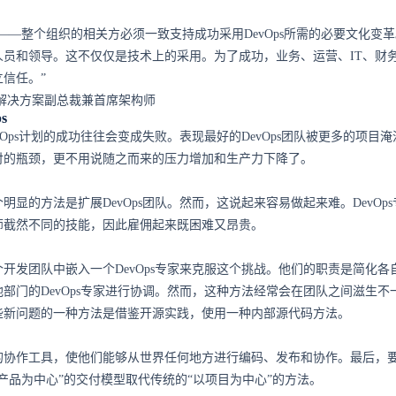
——整个组织的相关方必须一致支持成功采用DevOps所需的必要文化变
人员和领导。这不仅仅是技术上的采用。为了成功，业务、运营、IT、财
信任。”
hby，云解决方案副总裁兼首席架构师
s
vOps计划的成功往往会变成失败。表现最好的DevOps团队被更多的项目
付的瓶颈，更不用说随之而来的压力增加和生产力下降了。
明显的方法是扩展DevOps团队。然而，这说起来容易做起来难。DevOp
师截然不同的技能，因此雇佣起来既困难又昂贵。
开发团队中嵌入一个DevOps专家来克服这个挑战。他们的职责是简化各
部门的DevOps专家进行协调。然而，这种方法经常会在团队之间滋生不
些新问题的一种方法是借鉴开源实践，使用一种内部源代码方法。
的协作工具，使他们能够从世界任何地方进行编码、发布和协作。最后，
产品为中心”的交付模型取代传统的“以项目为中心”的方法。