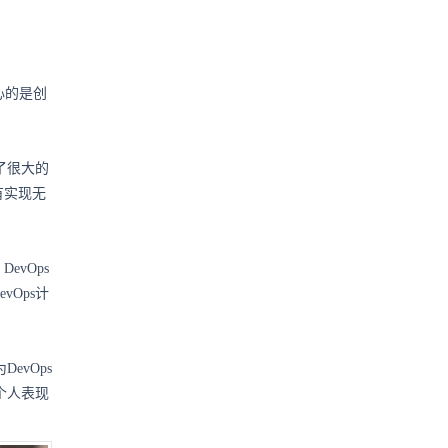
心的是创
了很大的
有实现无
vOps
Ops计
evOps
个人表现