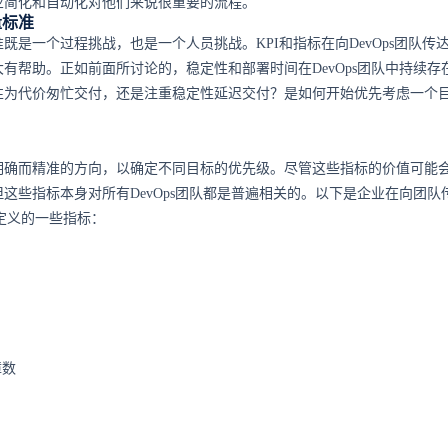
业简化和自动化对他们来说很重要的流程。
量标准
既是一个过程挑战，也是一个人员挑战。KPI和指标在向DevOps团队传
有帮助。正如前面所讨论的，稳定性和部署时间在DevOps团队中持续存
性为代价匆忙交付，还是注重稳定性延迟交付？是如何开始优先考虑一个
明确而精准的方向，以确定不同目标的优先级。尽管这些指标的价值可能
这些指标本身对所有DevOps团队都是普遍相关的。以下是企业在向团队
须定义的一些指标：
障数