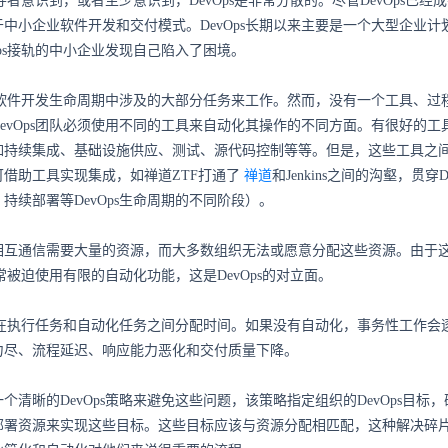
领导者意识到，或者至少意识到，DevOps是非常分散的。尽管DevOps已经
中小企业软件开发和交付模式。DevOps长期以来主要是一个大型企业计
Ops接轨的中小企业发现自己陷入了困境。
动化软件开发生命周期中涉及的大部分任务来工作。然而，没有一个工具、过
evOps团队必须使用不同的工具来自动化其操作的不同方面。有很好的工
如持续集成、基础设施供应、测试、源代码控制等等。但是，这些工具之
借助工具实现集成，如禅道ZTF打通了
禅道
和Jenkins之间的沟壑，贯穿D
持续部署等DevOps生命周期的不同阶段）。
相互通信需要大量的资源，而大多数组织无法或愿意分配这些资源。由于
经常被迫使用有限的自动化功能，这是DevOps的对立面。
团队在执行任务和自动化任务之间分配时间。如果没有自动化，事务性工作会
力尽、流程延迟、响应能力恶化和交付质量下降。
个清晰的DevOps策略来避免这些问题，该策略指定组织的DevOps目标
部署资源来实现这些目标。这些目标应该与资源分配相匹配，这种解决碎