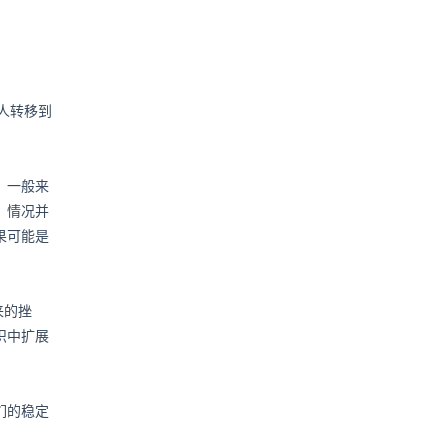
责人转移到
。一般来
，情况并
果可能是
来的挫
织中扩展
们的稳定