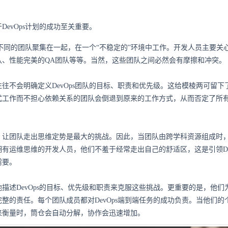
DevOps计划的成功至关重要。
截然不同的团队聚集在一起，在一个“不稳定的”环境中工作。开发人员主要关
队、性能完美的QA团队等等。当然，这些团队之间必然会有摩擦和冲突。
往不会明确定义DevOps团队的目标、职责和优先级。这给模棱两可留下
式工作而不担心依赖关系的团队会倒退到原来的工作方式，从而否定了所
让团队走出思维定势是最大的挑战。因此，当团队由跨学科资源组成时，De
有运维思维的开发人员，他们不羞于经常走出自己的舒适区，这是引领Dev
需要。
描述DevOps的目标、优先级和职责来克服这些挑战。更重要的是，他们为D
整的责任。每个团队成员都对DevOps端到端任务的成功负责。当他们的
来衡量时，筒仓会自动分解，协作会迅速增加。