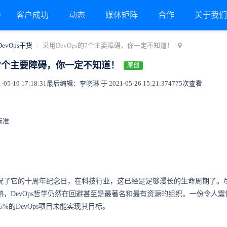
客户成功
动态
媒体矩阵
合作
关于我
DevOps干货
采用DevOps的7个主要障碍，你一定不知道！
s的7个主要障碍，你一定不知道！
原创
5-19 17:18:31
最后编辑：李晓琳 于 2021-05-26 15:21:37
4775次查看
标准
18年庆祝了它的十周年纪念日，在科技行业，这已经是足够漫长的生命周期了。
对成熟，DevOps哲学仍然在回避甚至是最著名和最有资源的组织。一份令人震
，75%的DevOps项目未能实现其目标。