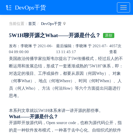
DevOps干货
当前位置：
首页
DevOps干货
5W1H聊开源之What——开源是什么？
原创
发布：李晓琳 于 2021-06-
最后编辑：李晓琳 于 2021-07-
4057次
04 09:00:00
13 11:45:17
查看
美国政治传播学家拉斯韦尔提出了5W传播模式，经过后人的不
断运用和发展总结，形成了一套逐渐成熟的“5W1H”体系，即：
对选定的项目、工序或操作，都要从原因（何因Why）、对象
（何事What）、地点（何地Where）、时间（何时When）、人
员（何人Who）、方法（何法How）等六个方面提出问题进行
思考。
本系列文章就以5W1H体系来讲一讲开源的那些事。
What——开源是什么？
开源即开放源代码，Open source code，也称为源代码公开，指
的是一种软件发布模式，一种基于去中心化、自组织式的软件