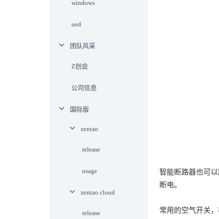
windows
ued
团队风采
Z创会
公司信息
国际版
zentao
release
usage
智能断路器也可以
断电。
zentao cloud
常用的空气开关，极数1
release