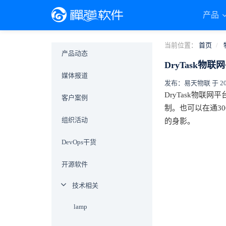
产品
当前位置：
首页
产品动态
DryTask物
媒体报道
发布：易天物联 于 2019-
DryTask物联
客户案例
制。也可以在通3
组织活动
的身影。
DevOps干货
开源软件
技术相关
lamp