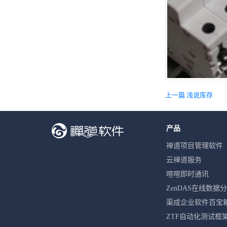
上一篇 浅说库存
产品
禅道项目管理软件
云禅道服务
喧喧即时通讯
ZenDAS在线数据
渠成企业软件百宝
ZTF自动化测试框