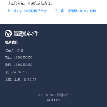
认正向利益，却逆向反推责任。
上一篇 DryTask物联网平台全线接入智能断路器
下一篇 占地面积2000亩，设施农业智能补光新典范——山西巨鑫伟业温室补光工程
联系我们
联系人：刘璐
电话：18562550650
微信：18562550650
QQ:
2845263372
北京、上海、深圳分部
© 2010- 2026
禅道软件
8.6
ZSITE