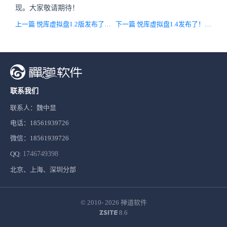
现。大家敬请期待！
上一篇 悦库虚拟盘1.2版发布了，实现用户反馈的需求，修复已知BUG，优化性能
下一篇 悦库虚拟盘1.4发布了！系统右键菜单新增多项新功能，修复主要BUG
联系我们
联系人：魏中显
电话：18561939726
微信：18561939726
QQ:
1746749398
北京、上海、深圳分部
© 2010- 2026
禅道软件
8.6
ZSITE