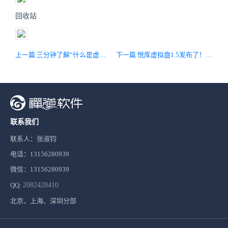
回收站
上一篇 三分钟了解“什么是虚拟盘？”
下一篇 悦库虚拟盘1.5发布了！新增在线预览文件、文件水印、多人协作编辑等功能，修复重要Bug
联系我们
联系人：张淑钧
电话：13156280939
微信：13156280939
QQ:
2082428410
北京、上海、深圳分部