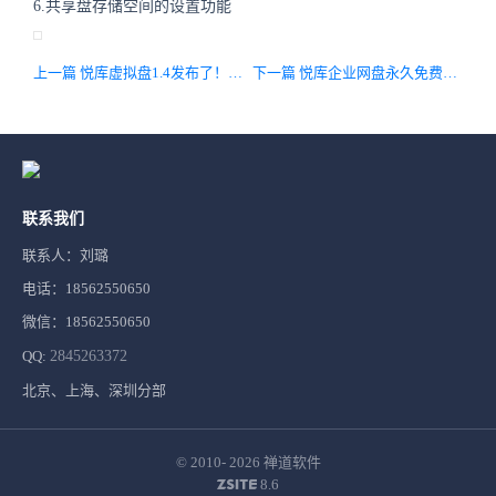
6.共享盘存储空间的设置功能
上一篇 悦库虚拟盘1.4发布了！系统右键菜单新增多项新功能，修复主要BUG
下一篇 悦库企业网盘永久免费版4.1发布，使用人数无上限！
联系我们
联系人：刘璐
电话：18562550650
微信：18562550650
QQ:
2845263372
北京、上海、深圳分部
© 2010- 2026
禅道软件
8.6