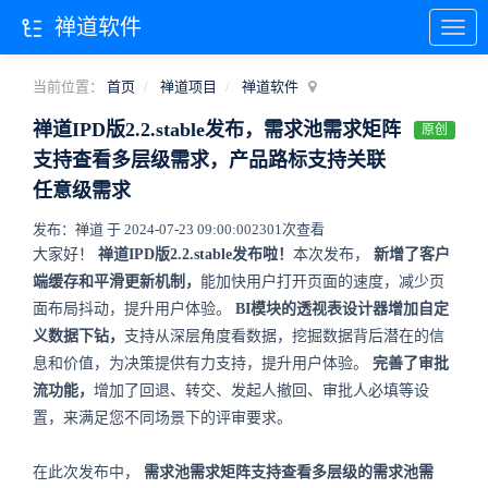
禅道软件
当前位置：
首页
禅道项目
禅道软件
禅道IPD版2.2.stable发布，需求池需求矩阵
原创
支持查看多层级需求，产品路标支持关联
任意级需求
发布：禅道 于 2024-07-23 09:00:00
2301次查看
大家好！
禅道IPD版2.2.stable发布啦！
本次发布，
新增了客户
端缓存和平滑更新机制，
能加快用户打开页面的速度，减少页
面布局抖动，提升用户体验。
BI模块的透视表设计器增加自定
义数据下钻，
支持从深层角度看数据，挖掘数据背后潜在的信
息和价值，为决策提供有力支持，提升用户体验。
完善了审批
流功能，
增加了回退、转交、发起人撤回、审批人必填等设
置，来满足您不同场景下的评审要求。
在此次发布中，
需求池需求矩阵支持查看多层级的需求池需