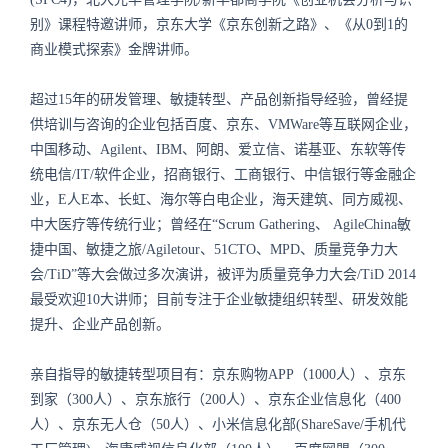
别》课程特邀讲师，京东大学《京东创新之路》、《从0到1的
商业模式探索》金牌讲师。
超过15年的研发管理、敏捷转型、产品创新指导经验，曾经提
供培训与咨询的企业包括百度、京东、VMWare等互联网企业，
中国移动、Agilent、IBM、阿朗、爱立信、诺基亚、东软等传
统电信/IT/软件企业，招商银行、工商银行、中信银行等金融企
业，E人E本、长虹、海尔等白电企业，海天建筑、同方威视、
中大医疗等传统行业；曾经在“Scrum Gathering、 AgileChina敏
捷中国、敏捷之旅/Agiletour、51CTO、MPD、质量竞争力大
会/TiD”等大会做过多次演讲，被评为质量竞争力大会/TiD 2014
最受欢迎10大讲师；目前专注于企业敏捷组织转型、研发效能
提升、企业产品创新。
亲自指导的敏捷转型项目有：京东购物APP（1000人）、京东
到家（300人）、京东旅行（200人）、京东企业信息化（400
人）、京东无人仓（50人）、小米信息化部(ShareSave/手机代