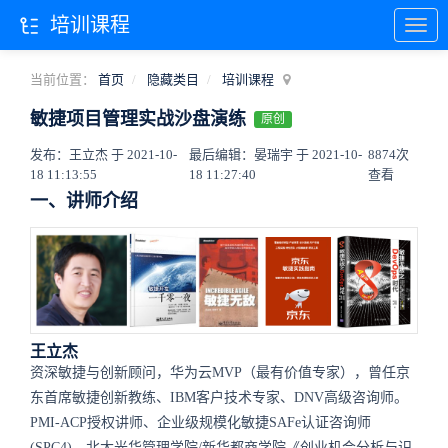
培训课程
当前位置：
首页
隐藏类目
培训课程
敏捷项目管理实战沙盘演练
原创
发布：王立杰 于 2021-10-
最后编辑：晏瑞宇 于 2021-10-
8874次
18 11:13:55
18 11:27:40
查看
一、讲师介绍
王立杰
资深敏捷与创新顾问，华为云MVP（最有价值专家），曾任京
东首席敏捷创新教练、IBM客户技术专家、DNV高级咨询师。
PMI-ACP授权讲师、企业级规模化敏捷SAFe认证咨询师
(SPC4)，北大光华管理学院/新华都商学院《创业机会分析与识