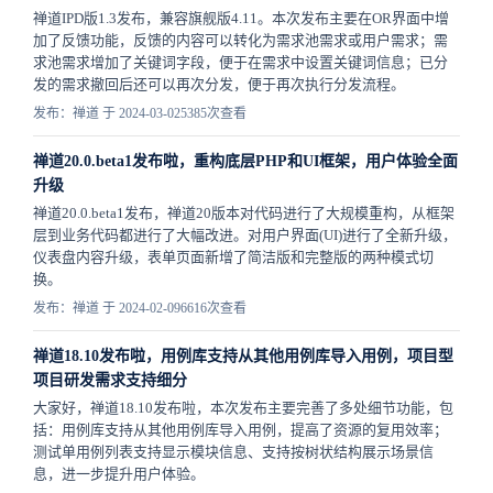
禅道IPD版1.3发布，兼容旗舰版4.11。本次发布主要在OR界面中增
加了反馈功能，反馈的内容可以转化为需求池需求或用户需求；需
求池需求增加了关键词字段，便于在需求中设置关键词信息；已分
发的需求撤回后还可以再次分发，便于再次执行分发流程。
发布：禅道 于 2024-03-02
5385次查看
禅道20.0.beta1发布啦，重构底层PHP和UI框架，用户体验全面
升级
禅道20.0.beta1发布，禅道20版本对代码进行了大规模重构，从框架
层到业务代码都进行了大幅改进。对用户界面(UI)进行了全新升级，
仪表盘内容升级，表单页面新增了简洁版和完整版的两种模式切
换。
发布：禅道 于 2024-02-09
6616次查看
禅道18.10发布啦，用例库支持从其他用例库导入用例，项目型
项目研发需求支持细分
大家好，禅道18.10发布啦，本次发布主要完善了多处细节功能，包
括：用例库支持从其他用例库导入用例，提高了资源的复用效率；
测试单用例列表支持显示模块信息、支持按树状结构展示场景信
息，进一步提升用户体验。