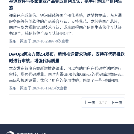
禅道软件与多家企业产品完成信创互认，携手打造国产信创生
态
禅道已完成统信、银河麒麟等国产操作系统，达梦数据库，东方通
服务器等信创软件的产品兼容互认，支持兆芯、龙芯等国产芯片，
同时与华为鲲鹏实现技术互认，成功取得国产信创生态伙伴互认证
书19个，统信软件产品互认证明14个。
发布：禅道 于 2024-10-25
89779次查看
DevOps解决方案2.4发布，新增推送请求功能，支持在代码推送
时进行审核，增强代码质量
本次发布解决方案新增推送请求，可以帮助用户在代码推送时进行
审核，增强代码质量。同时内置Git服务和GitFox的代码库增加webh
ooks和规则设置，优化了用户的使用体验，修复了一些已知问题。
发布：禅道 于 2024-10-11
4284次查看
上一页
3/47
下一页