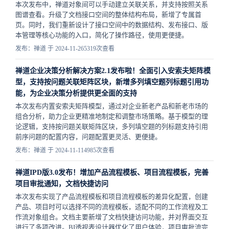
本次发布中，禅道对象间可以手动建立关联关系，并支持按照关系
图谱查看。升级了文档接口空间的整体结构布局，新增了专属首
页。同时，我们重新设计了接口空间中的数据结构、发布接口、版
本管理等核心功能的入口，简化了操作路径，使用更便捷。
发布：禅道 于 2024-11-26
5319次查看
禅道企业决策分析解决方案2.1发布啦！全面引入安索夫矩阵模
型，支持按问题关联矩阵区块，新增多列填空题列标题引用功
能，为企业决策分析提供更全面的支持
本次发布内置安索夫矩阵模型，通过对企业新老产品和新老市场的
组合分析，助力企业更精准地制定和调整市场策略。基于模型的理
论逻辑，支持按问题关联矩阵区块，多列填空题的列标题支持​引用
前序问题的配置内容，问题配置更灵活、更便捷。
发布：禅道 于 2024-11-11
4985次查看
禅道IPD版3.0发布！增加产品流程模板、项目流程模板，完善
项目审批通知，文档快捷访问
本次发布实现了产品流程模板和项目流程模板的差异化配置，创建
产品、项目时可以选择不同的流程模板，适配不同的工作流程及工
作流对象组合。文档主要新增了文档快捷访问功能，并对界面交互
进行了多项改进。BI透视表设计器优化了用户体验，项目审批流完