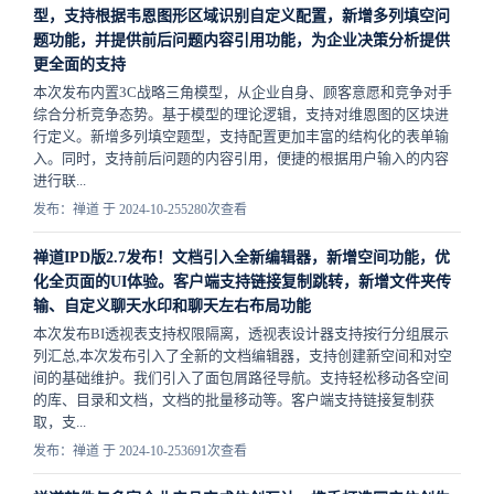
型，支持根据韦恩图形区域识别自定义配置，新增多列填空问
题功能，并提供前后问题内容引用功能，为企业决策分析提供
更全面的支持
本次发布内置3C战略三角模型，从企业自身、顾客意愿和竞争对手
综合分析竞争态势。基于模型的理论逻辑，支持对维恩图的区块进
行定义。新增多列填空题型，支持配置更加丰富的结构化的表单输
入。同时，支持前后问题的内容引用，便捷的根据用户输入的内容
进行联...
发布：禅道 于 2024-10-25
5280次查看
禅道IPD版2.7发布！文档引入全新编辑器，新增空间功能，优
化全页面的UI体验。客户端支持链接复制跳转，新增文件夹传
输、自定义聊天水印和聊天左右布局功能
本次发布BI透视表支持权限隔离，透视表设计器支持按行分组展示
列汇总,本次发布引入了全新的文档编辑器，支持创建新空间和对空
间的基础维护。我们引入了面包屑路径导航。支持轻松移动各空间
的库、目录和文档，文档的批量移动等。客户端支持链接复制获
取，支...
发布：禅道 于 2024-10-25
3691次查看